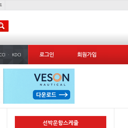
배
경상이익
부산신항
컨테이너 임대사
로그인
회원가입
CCI
KDCI
선박운항스케줄