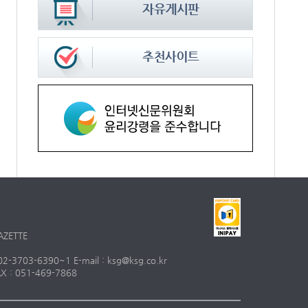
AZETTE
703-6390~1 E-mail : ksg@ksg.co.kr
 : 051-469-7868