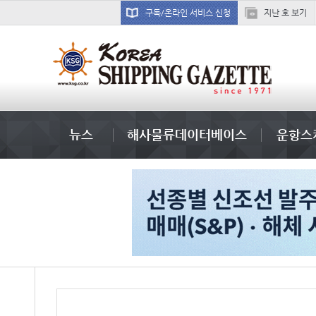
구독/온라인 서비스 신청
지난 호 보기
경상이익
뉴스
해사물류데이터베이스
운항스