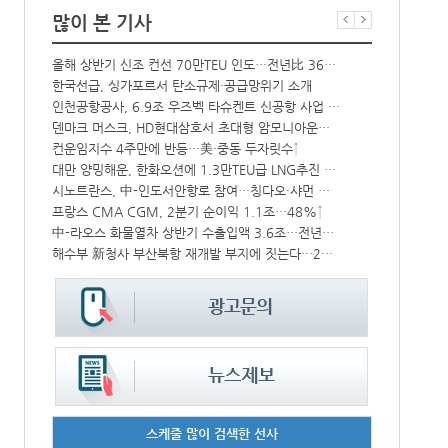
많이 본 기사
올해 상반기 신조 컨선 70만TEU 인도…전년比 36% 감소
항만공사 통합
한국선급, 싱가포르서 탄소규제·공급망위기 소개
‘韓中 웃고 
상승
인천공항공사, 6.9조 우즈벡 타슈켄트 신공항 사업 참여
BDI 2936
CJ대한통운, 대구 도심서 자율주행 화물운송 시범 운행
덴마크 머스크, HD현대삼호서 초대형 암모니아운반선 인도받아
컨운임지수 4주만에 반등…美·중동 두자릿수↑
해수부, 부산
‘위험물 허위신고 급증’ 유실 컨박스 4년만에 1000개 넘어서
대만 양밍해운, 한화오션에 1.3만TEU급 LNG추진 컨선 6척 발주
中 시안-유럽 정기화물열차 상반기 운행실적 3000회 돌파
시노트란스, 中-인도서안항로 참여…칭다오·샤먼 직항
프랑스 CMA CGM, 2분기 순이익 1.1조…48%↑
인사/ 해양수
IPA, 지역 공공기관과 사회연대경제기업 청년 고용지원 본격 추진
中-라오스 화물열차 상반기 수출입액 3.6조…전년比 34%↑
해수부 新청사 부산북항 재개발 부지에 짓는다…2030년 완공
페덱스, 광저
스케줄 많이 검색한 선사