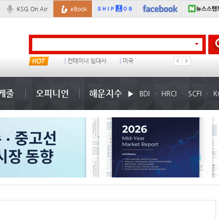
KSG On Air
eBook
부산신항
컨테이너 임대사
미국
�
케줄
오피니언
해운지수
BDI
HRCI
SCFI
K