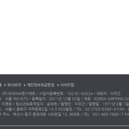
개
회사위치
개인정보취급방침
사이트맵
 (주)코리아쉬핑가제트 / 사업자등록번호 : 102-81-04524 / 대표자 : 이우근
: 서울 아01875 / 등록일자 : 2011년 12월 02일 / 제호 : KOREA SHIPPING G
 이경희 / 청소년보호책임자 : 송숙현 / 발행인 : 이우근 / 발행일 : 1971년 6월 1일
: 서울시 종로구 자하문로2길 13-3 KSG빌딩 / TEL : 02-3703-6300~4 FAX : 02-3
주소 : 부산시 동구 중앙대로 180번길 13, 909호 / TEL : 051-469-7866~7 FAX