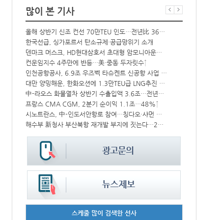
많이 본 기사
올해 상반기 신조 컨선 70만TEU 인도…전년比 36% 감소
항만공사 통합
한국선급, 싱가포르서 탄소규제·공급망위기 소개
‘韓中 웃고 
CJ대한통운, 대구 도심서 자율주행 화물운송 시범 운행
덴마크 머스크, HD현대삼호서 초대형 암모니아운반선 인도받아
상승
컨운임지수 4주만에 반등…美·중동 두자릿수↑
BDI 2936
‘위험물 허위신고 급증’ 유실 컨박스 4년만에 1000개 넘어서
인천공항공사, 6.9조 우즈벡 타슈켄트 신공항 사업 참여
대만 양밍해운, 한화오션에 1.3만TEU급 LNG추진 컨선 6척 발주
해수부, 부산
中 시안-유럽 정기화물열차 상반기 운행실적 3000회 돌파
中-라오스 화물열차 상반기 수출입액 3.6조…전년比 34%↑
프랑스 CMA CGM, 2분기 순이익 1.1조…48%↑
인사/ 해양수
IPA, 지역 공공기관과 사회연대경제기업 청년 고용지원 본격 추진
시노트란스, 中-인도서안항로 참여…칭다오·샤먼 직항
해수부 新청사 부산북항 재개발 부지에 짓는다…2030년 완공
페덱스, 광저
스케줄 많이 검색한 선사