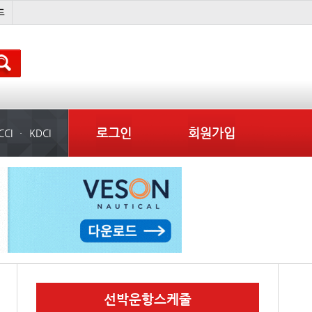
스타콩코드
미국
컨테이너 임대사
더블
로그인
회원가입
CCI
KDCI
선박운항스케줄