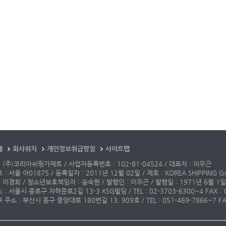
개
회사위치
개인정보취급방침
사이트맵
 (주)코리아쉬핑가제트 / 사업자등록번호 : 102-81-04524 / 대표자 : 이우근
: 서울 아01875 / 등록일자 : 2011년 12월 02일 / 제호 : KOREA SHIPPING G
 이경희 / 청소년보호책임자 : 송숙현 / 발행인 : 이우근 / 발행일 : 1971년 6월 1일
: 서울시 종로구 자하문로2길 13-3 KSG빌딩 / TEL : 02-3703-6300~4 FAX : 02-3
주소 : 부산시 동구 중앙대로 180번길 13, 909호 / TEL : 051-469-7866~7 FAX