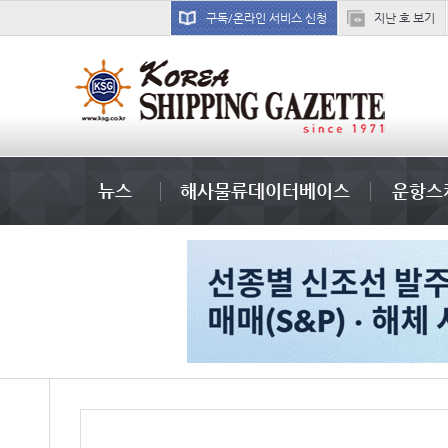
구독/온라인 서비스 신청
지난 호 보기
미국
뉴스
해사물류데이터베이스
운항스