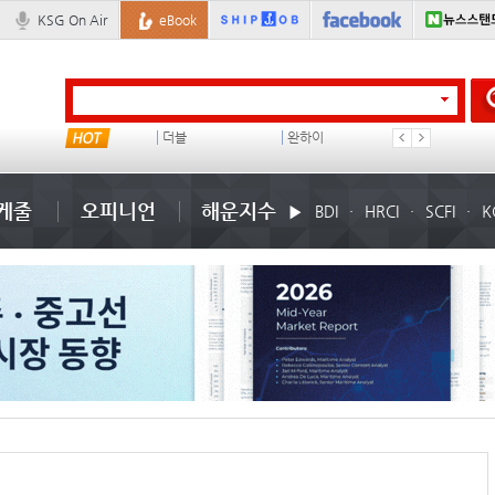
KSG On Air
eBook
컨테이너 임대사
더블
완하이
??? ???
케줄
오피니언
해운지수
BDI
HRCI
SCFI
K