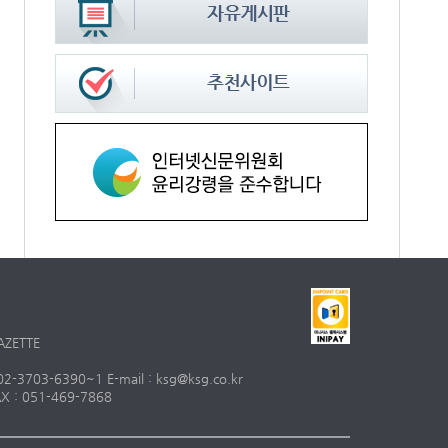
AZETTE
703-6390~1 E-mail : ksg@ksg.co.kr
 : 051-469-7868