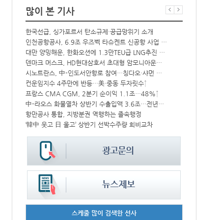
많이 본 기사
해수부 新청사 부산북항 재개발 부지에 짓는다…2030년 완공
한국선급, 싱가포르서 탄소규제·공급망위기 소개
상승
인천공항공사, 6.9조 우즈벡 타슈켄트 신공항 사업 참여
BDI 2936
대만 양밍해운, 한화오션에 1.3만TEU급 LNG추진 컨선 6척 발주
해수부, 부산
CJ대한통운, 대구 도심서 자율주행 화물운송 시범 운행
덴마크 머스크, HD현대삼호서 초대형 암모니아운반선 인도받아
‘위험물 허위신고 급증’ 유실 컨박스 4년만에 1000개 넘어서
시노트란스, 中-인도서안항로 참여…칭다오·샤먼 직항
中 시안-유럽 정기화물열차 상반기 운행실적 3000회 돌파
컨운임지수 4주만에 반등…美·중동 두자릿수↑
프랑스 CMA CGM, 2분기 순이익 1.1조…48%↑
인사/ 해양수
IPA, 지역 공공기관과 사회연대경제기업 청년 고용지원 본격 추진
中-라오스 화물열차 상반기 수출입액 3.6조…전년比 34%↑
항만공사 통합, 지방분권 역행하는 졸속행정
페덱스, 광저
울산항만공사, 지역 사회복지시설 노후 냉방기기 교체 지원
‘韓中 웃고 日 울고’ 상반기 선박수주량 희비교차
스케줄 많이 검색한 선사