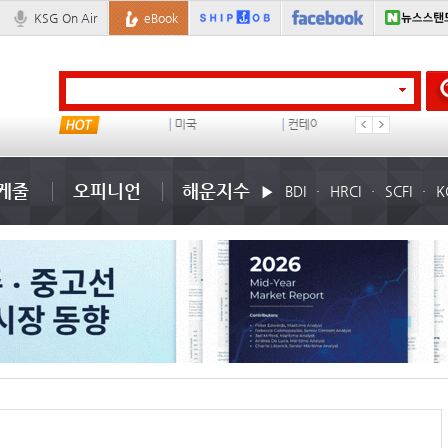
KSG On Air
eBook
이란 mou
미국
컨테이너 임대사
배
케줄
오피니언
해운지수
BDI
HRCI
SCFI
K