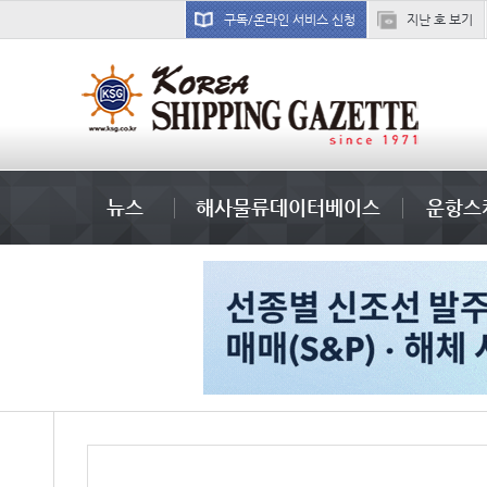
구독/온라인 서비스 신청
지난 호 보기
부산신항
뉴스
해사물류데이터베이스
운항스