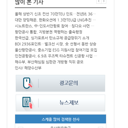
많이 본 기사
크, HD현대삼호서 초대형 암모니아운반선 인도받아
올해 상반기 신조 컨선 70만TEU 인도…전년比 36% 감소
대만 양밍해운, 한화오션에 1.3만TEU급 LNG추진 컨선 6척 발주
‘韓中 웃고 
해수부 新청사 부산북항 재개발 부지에 짓는다…2030년 완공
시노트란스, 中-인도서안항로 참여…칭다오·샤먼 직항
CJ대한통운, 대구 도심서 자율주행 화물운송 시범 운행
항만공사 통합, 지방분권 역행하는 졸속행정
中-라오스 화물열차 상반기 수출입액 3.6조…전년比 34%↑
한국선급, 싱가포르서 탄소규제·공급망위기 소개
IPA, 지역 공공기관과 사회연대경제기업 청년 고용지원 본격 추진
BDI 2936포인트…벌크선 시장, 全 선형서 동반 상승
울산항만공사, 지역 사회복지시설 노후 냉방기기 교체 지원
울산항만공사, 중소기업 ESG 지원사업 참여기업 모집
인천공항공사, 6.9조 우즈벡 타슈켄트 신공항 사업 참여
컨운임지수 4
해수부, 부산해심원 심판관 개방형 직위 공모
페덱스, 광저
인사/ 해양수산부
인사/ 해양수
스케줄 많이 검색한 선사