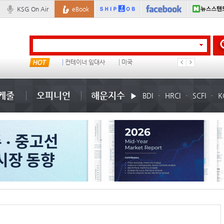
KSG On Air
eBook
물동량
컨테이너 임대사
미국
1
케줄
오피니언
해운지수
BDI
HRCI
SCFI
K