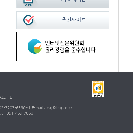
AZETTE
703-6390~1 E-mail : ksg@ksg.co.kr
 : 051-469-7868