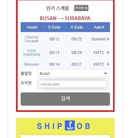
인기 스케줄
BUSAN
SURABAYA
Vessel
D-Date
A-Date
Agent
Chennai
08/12
08/25
Doowoo
Voyager
Kmtc
08/13
08/29
KMTC
Haiphong
Belawan
08/14
08/27
KMTC
출발항
도착항
검색