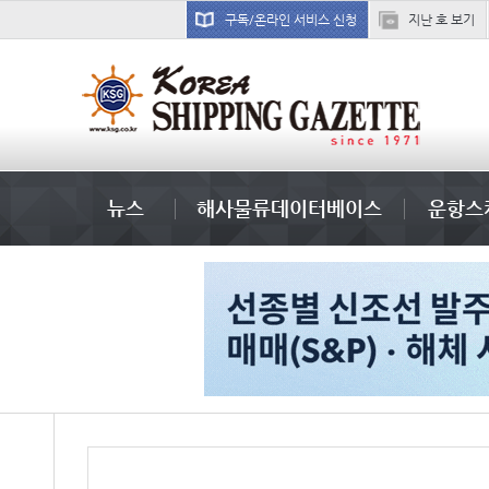
구독/온라인 서비스 신청
지난 호 보기
吏꾪씗��
뉴스
해사물류데이터베이스
운항스