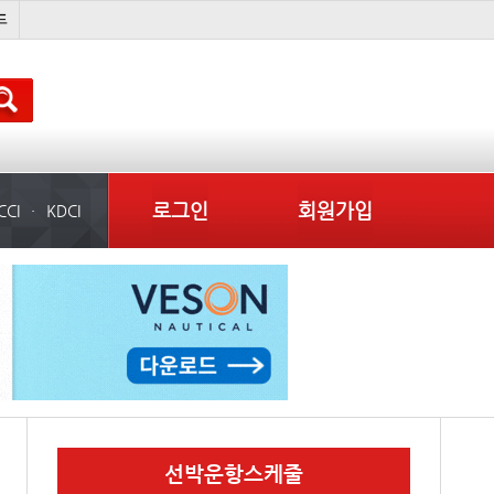
국제선박투자운용
吏꾪씗��
물동량
컨테이너 임대사
로그인
회원가입
CCI
KDCI
선박운항스케줄