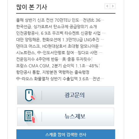
많이 본 기사
올해 상반기 신조 컨선 70만TEU 인도…전년比 36% 감소
‘韓中 웃고 
해수부 新청사 부산북항 재개발 부지에 짓는다…2030년 완공
한국선급, 싱가포르서 탄소규제·공급망위기 소개
상승
인천공항공사, 6.9조 우즈벡 타슈켄트 신공항 사업 참여
BDI 2936
대만 양밍해운, 한화오션에 1.3만TEU급 LNG추진 컨선 6척 발주
해수부, 부산
CJ대한통운, 대구 도심서 자율주행 화물운송 시범 운행
덴마크 머스크, HD현대삼호서 초대형 암모니아운반선 인도받아
‘위험물 허위신고 급증’ 유실 컨박스 4년만에 1000개 넘어서
시노트란스, 中-인도서안항로 참여…칭다오·샤먼 직항
中 시안-유럽 정기화물열차 상반기 운행실적 3000회 돌파
컨운임지수 4주만에 반등…美·중동 두자릿수↑
프랑스 CMA CGM, 2분기 순이익 1.1조…48%↑
인사/ 해양수
IPA, 지역 공공기관과 사회연대경제기업 청년 고용지원 본격 추진
항만공사 통합, 지방분권 역행하는 졸속행정
中-라오스 화물열차 상반기 수출입액 3.6조…전년比 34%↑
페덱스, 광저
스케줄 많이 검색한 선사