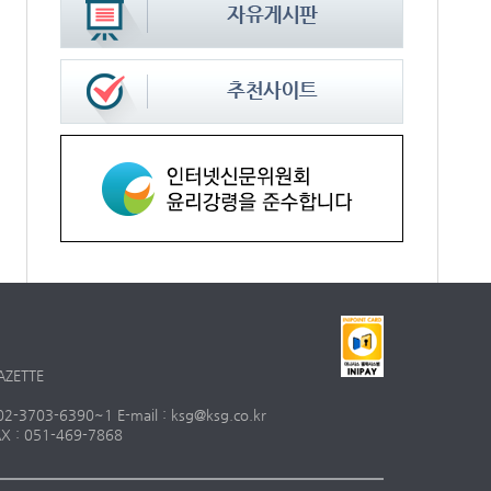
AZETTE
703-6390~1 E-mail : ksg@ksg.co.kr
 : 051-469-7868