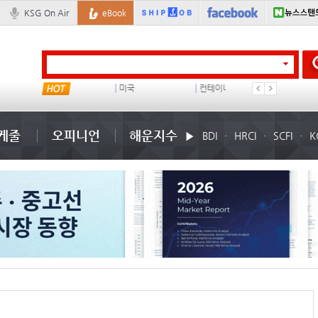
KSG On Air
eBook
이란 mou
미국
컨테이너 임대사
배
케줄
오피니언
해운지수
BDI
HRCI
SCFI
K