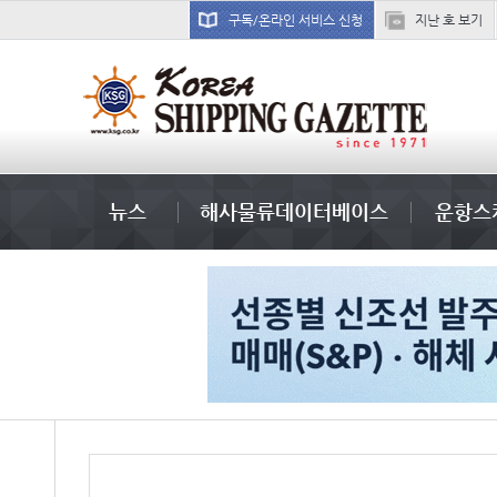
구독/온라인 서비스 신청
지난 호 보기
부산신항
뉴스
해사물류데이터베이스
운항스