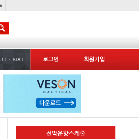
경상이익
부산신항
이란 mou
미국
로그인
회원가입
CCI
KDCI
선박운항스케줄