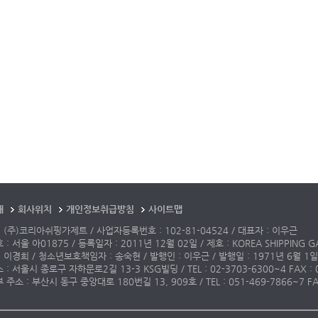
개
회사위치
개인정보취급방침
사이트맵
 (주)코리아쉬핑가제트 / 사업자등록번호 : 102-81-04524 / 대표자 : 이우근
: 서울 아01875 / 등록일자 : 2011년 12월 02일 / 제호 : KOREA SHIPPING G
 이경희 / 청소년보호책임자 : 송숙현 / 발행인 : 이우근 / 발행일 : 1971년 6월 1일
: 서울시 종로구 자하문로2길 13-3 KSG빌딩 / TEL : 02-3703-6300~4 FAX : 02-3
주소 : 부산시 동구 중앙대로 180번길 13, 909호 / TEL : 051-469-7866~7 FAX