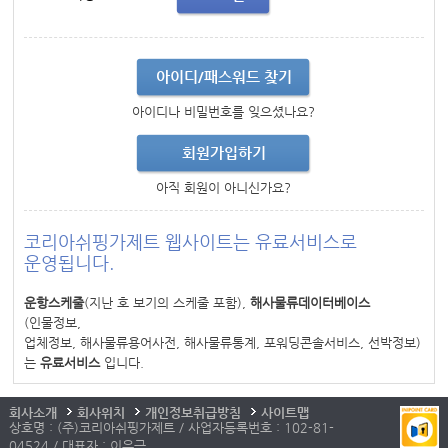
아이디/패스워드 찾기
아이디나 비밀번호를 잊으셨나요?
회원가입하기
아직 회원이 아니신가요?
코리아쉬핑가제트 웹사이트는 유료서비스로
운영됩니다.
운항스케줄
(지난 호 보기의 스케줄 포함),
해사물류데이터베이스
(인물정보,
업체정보, 해사물류용어사전, 해사물류통계, 포워딩콘솔서비스, 선박정보)
는
유료서비스
입니다.
회사소개
회사위치
개인정보취급방침
사이트맵
상호명 : (주)코리아쉬핑가제트 / 사업자등록번호 : 102-81-
04524 / 대표자 : 이우근