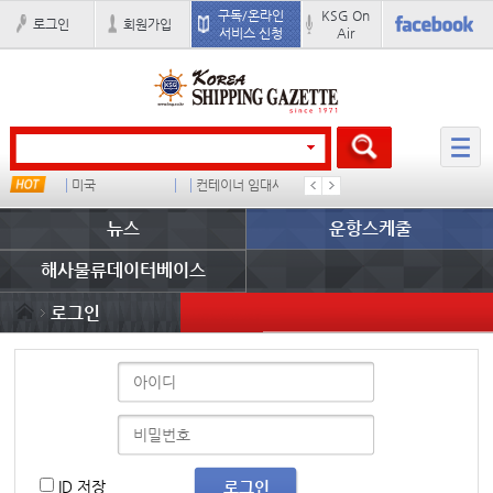
구독/온라인
KSG On
로그인
회원가입
서비스 신청
Air
미국
컨테이너 임대사
석도
���ͤ
뉴스
운항스케줄
해사물류데이터베이스
로그인
ID 저장
로그인