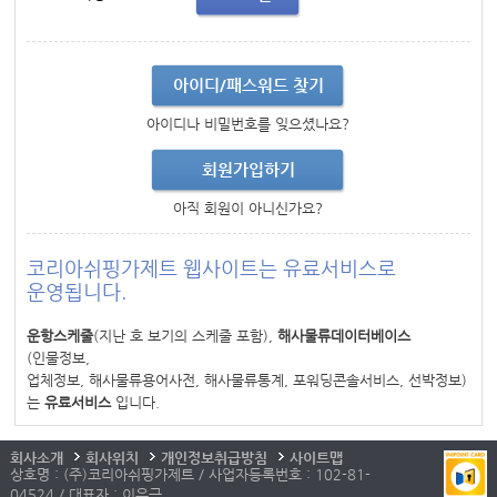
아이디/패스워드 찾기
아이디나 비밀번호를 잊으셨나요?
회원가입하기
아직 회원이 아니신가요?
코리아쉬핑가제트 웹사이트는 유료서비스로
운영됩니다.
운항스케줄
(지난 호 보기의 스케줄 포함),
해사물류데이터베이스
(인물정보,
업체정보, 해사물류용어사전, 해사물류통계, 포워딩콘솔서비스, 선박정보)
는
유료서비스
입니다.
회사소개
회사위치
개인정보취급방침
사이트맵
상호명 : (주)코리아쉬핑가제트 / 사업자등록번호 : 102-81-
04524 / 대표자 : 이우근