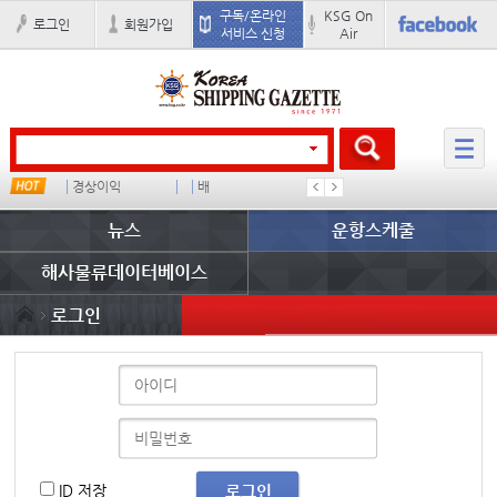
구독/온라인
KSG On
로그인
회원가입
서비스 신청
Air
경상이익
배
부산신항
이란 mo
뉴스
운항스케줄
해사물류데이터베이스
로그인
ID 저장
로그인