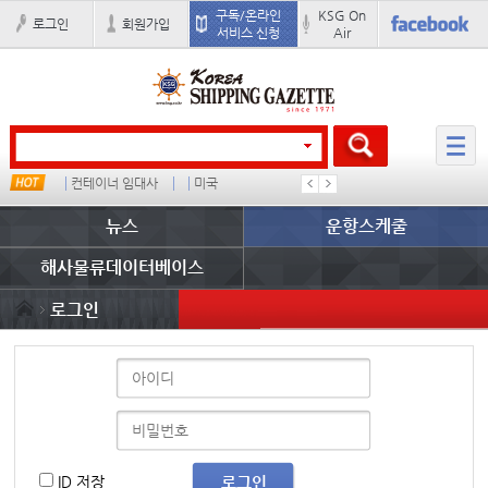
구독/온라인
KSG On
로그인
회원가입
서비스 신청
Air
컨테이너 임대사
미국
1
뉴스
운항스케줄
해사물류데이터베이스
로그인
ID 저장
로그인