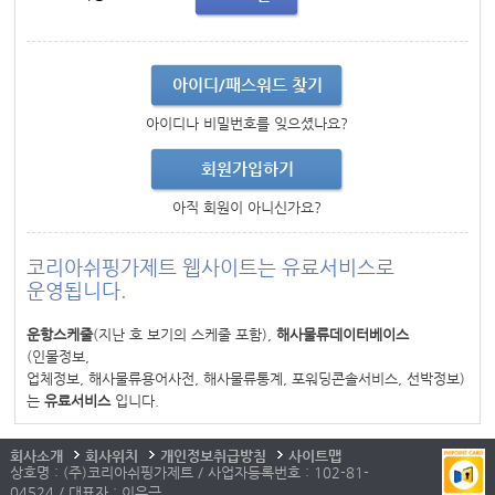
아이디/패스워드 찾기
아이디나 비밀번호를 잊으셨나요?
회원가입하기
아직 회원이 아니신가요?
코리아쉬핑가제트 웹사이트는 유료서비스로
운영됩니다.
운항스케줄
(지난 호 보기의 스케줄 포함),
해사물류데이터베이스
(인물정보,
업체정보, 해사물류용어사전, 해사물류통계, 포워딩콘솔서비스, 선박정보)
는
유료서비스
입니다.
회사소개
회사위치
개인정보취급방침
사이트맵
상호명 : (주)코리아쉬핑가제트 / 사업자등록번호 : 102-81-
04524 / 대표자 : 이우근