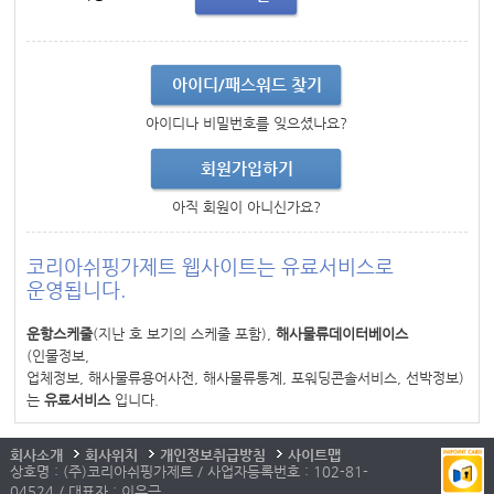
아이디/패스워드 찾기
아이디나 비밀번호를 잊으셨나요?
회원가입하기
아직 회원이 아니신가요?
코리아쉬핑가제트 웹사이트는 유료서비스로
운영됩니다.
운항스케줄
(지난 호 보기의 스케줄 포함),
해사물류데이터베이스
(인물정보,
업체정보, 해사물류용어사전, 해사물류통계, 포워딩콘솔서비스, 선박정보)
는
유료서비스
입니다.
회사소개
회사위치
개인정보취급방침
사이트맵
상호명 : (주)코리아쉬핑가제트 / 사업자등록번호 : 102-81-
04524 / 대표자 : 이우근