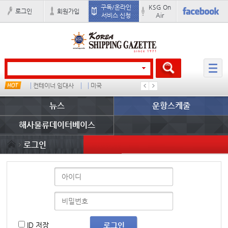
구독/온라인
KSG On
로그인
회원가입
서비스 신청
Air
컨테이너 임대사
미국
�
배
뉴스
운항스케줄
해사물류데이터베이스
로그인
ID 저장
로그인