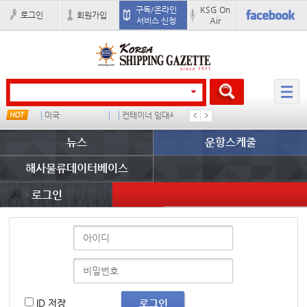
구독/온라인
KSG On
로그인
회원가입
서비스 신청
Air
미국
컨테이너 임대사
더블
�
뉴스
운항스케줄
해사물류데이터베이스
로그인
ID 저장
로그인