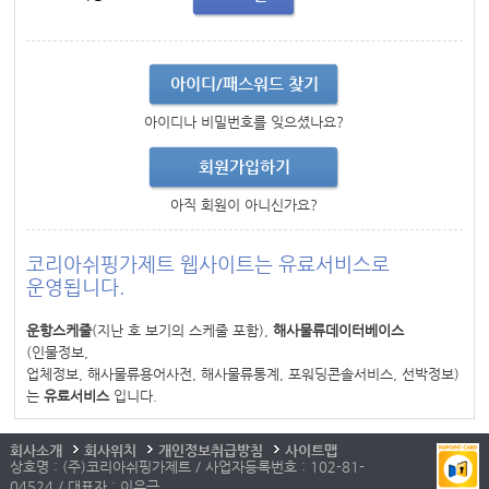
아이디/패스워드 찾기
아이디나 비밀번호를 잊으셨나요?
회원가입하기
아직 회원이 아니신가요?
코리아쉬핑가제트 웹사이트는 유료서비스로
운영됩니다.
운항스케줄
(지난 호 보기의 스케줄 포함),
해사물류데이터베이스
(인물정보,
업체정보, 해사물류용어사전, 해사물류통계, 포워딩콘솔서비스, 선박정보)
는
유료서비스
입니다.
회사소개
회사위치
개인정보취급방침
사이트맵
상호명 : (주)코리아쉬핑가제트 / 사업자등록번호 : 102-81-
04524 / 대표자 : 이우근