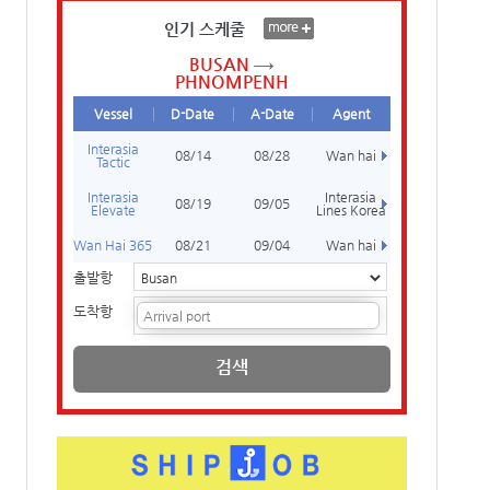
인기 스케줄
BUSAN
PHNOMPENH
Vessel
D-Date
A-Date
Agent
Interasia
08/14
08/28
Wan hai
Tactic
Interasia
Interasia
08/19
09/05
Elevate
Lines Korea
Wan Hai 365
08/21
09/04
Wan hai
출발항
도착항
검색