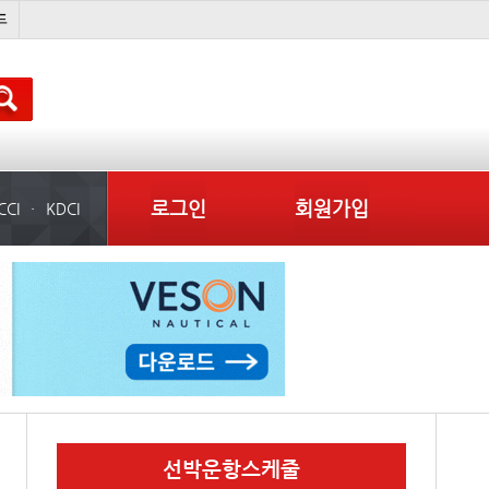
미중
냉동
���ͤ
미국
로그인
회원가입
CCI
KDCI
선박운항스케줄