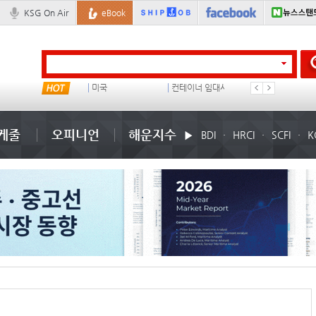
KSG On Air
eBook
���ͤ
미국
컨테이너 임대사
석도
케줄
오피니언
해운지수
BDI
HRCI
SCFI
K