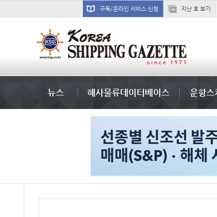
구독/온라인 서비스 신청
지난 호 보기
냉동
뉴스
해사물류데이터베이스
운항스