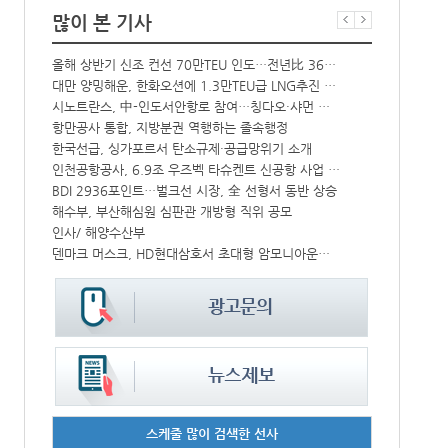
많이 본 기사
올해 상반기 신조 컨선 70만TEU 인도…전년比 36% 감소
‘韓中 웃고 
해수부 新청사 부산북항 재개발 부지에 짓는다…2030년 완공
대만 양밍해운, 한화오션에 1.3만TEU급 LNG추진 컨선 6척 발주
中-라오스 화물열차 상반기 수출입액 3.6조…전년比 34%↑
시노트란스, 中-인도서안항로 참여…칭다오·샤먼 직항
CJ대한통운, 대구 도심서 자율주행 화물운송 시범 운행
항만공사 통합, 지방분권 역행하는 졸속행정
한국선급, 싱가포르서 탄소규제·공급망위기 소개
컨운임지수 4
↑
인천공항공사, 6.9조 우즈벡 타슈켄트 신공항 사업 참여
프랑스 CMA 
IPA, 지역 공공기관과 사회연대경제기업 청년 고용지원 본격 추진
BDI 2936포인트…벌크선 시장, 全 선형서 동반 상승
中 시안-유럽 정기화물열차 상반기 운행실적 3000회 돌파
해수부, 부산해심원 심판관 개방형 직위 공모
울산항만공사, 지역 사회복지시설 노후 냉방기기 교체 지원
인사/ 해양수산부
덴마크 머스크, HD현대삼호서 초대형 암모니아운반선 인도받아
페덱스, 광저
스케줄 많이 검색한 선사