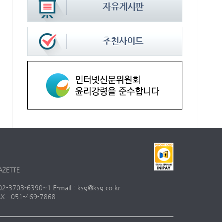
AZETTE
703-6390~1 E-mail : ksg@ksg.co.kr
 : 051-469-7868