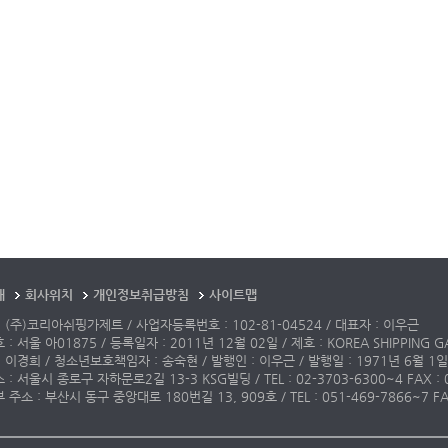
개
회사위치
개인정보취급방침
사이트맵
 (주)코리아쉬핑가제트 / 사업자등록번호 : 102-81-04524 / 대표자 : 이우근
: 서울 아01875 / 등록일자 : 2011년 12월 02일 / 제호 : KOREA SHIPPING G
 이경희 / 청소년보호책임자 : 송숙현 / 발행인 : 이우근 / 발행일 : 1971년 6월 1일
: 서울시 종로구 자하문로2길 13-3 KSG빌딩 / TEL : 02-3703-6300~4 FAX : 02-3
주소 : 부산시 동구 중앙대로 180번길 13, 909호 / TEL : 051-469-7866~7 FAX