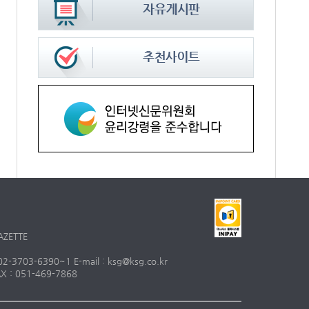
AZETTE
703-6390~1 E-mail : ksg@ksg.co.kr
 : 051-469-7868