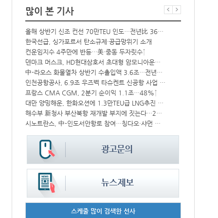
많이 본 기사
‘위험물 허위신고 급증’ 유실 컨박스 4년만에 1000개 넘어서
올해 상반기 신조 컨선 70만TEU 인도…전년比 36% 감소
한국선급, 싱가포르서 탄소규제·공급망위기 소개
항만공사 통합
컨운임지수 4주만에 반등…美·중동 두자릿수↑
‘韓中 웃고 
CJ대한통운, 대구 도심서 자율주행 화물운송 시범 운행
덴마크 머스크, HD현대삼호서 초대형 암모니아운반선 인도받아
상승
中-라오스 화물열차 상반기 수출입액 3.6조…전년比 34%↑
BDI 2936
인천공항공사, 6.9조 우즈벡 타슈켄트 신공항 사업 참여
해수부, 부산
中 시안-유럽 정기화물열차 상반기 운행실적 3000회 돌파
프랑스 CMA CGM, 2분기 순이익 1.1조…48%↑
모집
대만 양밍해운, 한화오션에 1.3만TEU급 LNG추진 컨선 6척 발주
울산항만공사,
해수부 新청사 부산북항 재개발 부지에 짓는다…2030년 완공
인사/ 해양수
열어
시노트란스, 中-인도서안항로 참여…칭다오·샤먼 직항
“바다 꿈 펼쳐
스케줄 많이 검색한 선사