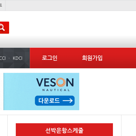
완하이
�
??? ???
미국
로그인
회원가입
CCI
KDCI
선박운항스케줄