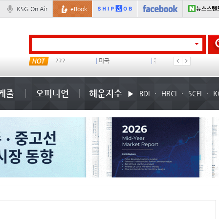
KSG On Air
eBook
??? ???
미국
컨테이너 임대사
더블
케줄
오피니언
해운지수
BDI
HRCI
SCFI
K