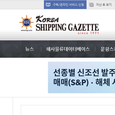
구독/온라인 서비스 신청
지난 호 보기
�
뉴스
해사물류데이터베이스
운항스