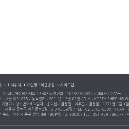
개
회사위치
개인정보취급방침
사이트맵
 (주)코리아쉬핑가제트 / 사업자등록번호 : 102-81-04524 / 대표자 : 이우근
: 서울 아01875 / 등록일자 : 2011년 12월 02일 / 제호 : KOREA SHIPPING G
 이경희 / 청소년보호책임자 : 송숙현 / 발행인 : 이우근 / 발행일 : 1971년 6월 1일
: 서울시 종로구 자하문로2길 13-3 KSG빌딩 / TEL : 02-3703-6300~4 FAX : 02-3
주소 : 부산시 동구 중앙대로 180번길 13, 909호 / TEL : 051-469-7866~7 FAX