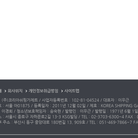
개
회사위치
개인정보취급방침
사이트맵
 (주)코리아쉬핑가제트 / 사업자등록번호 : 102-81-04524 / 대표자 : 이우근
: 서울 아01875 / 등록일자 : 2011년 12월 02일 / 제호 : KOREA SHIPPING G
 이경희 / 청소년보호책임자 : 송숙현 / 발행인 : 이우근 / 발행일 : 1971년 6월 1일
: 서울시 종로구 자하문로2길 13-3 KSG빌딩 / TEL : 02-3703-6300~4 FAX : 02-3
주소 : 부산시 동구 중앙대로 180번길 13, 909호 / TEL : 051-469-7866~7 FAX