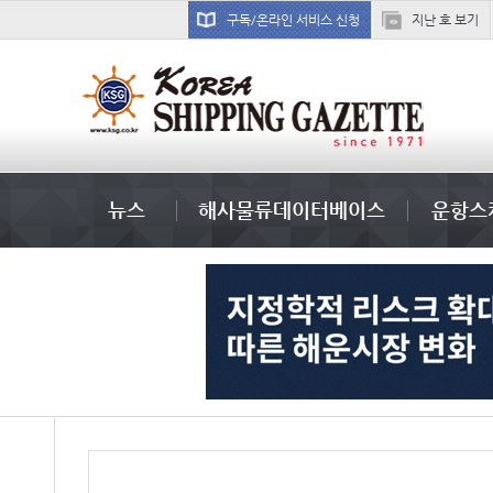
구독/온라인 서비스 신청
지난 호 보기
국제선박투자운용
뉴스
해사물류데이터베이스
운항스