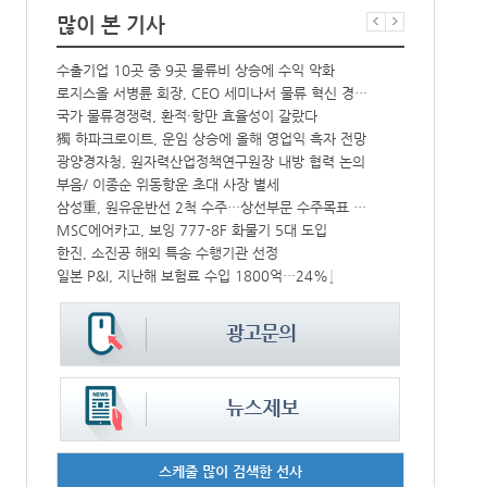
많이 본 기사
올해 상반기 신조 컨선 70만TEU 인도…전년比 36% 감소
수출기업 10곳 중 9곳 물류비 상승에 수익 악화
아이마켓코리아, 물류자회사 비투엘물류-아이로지스틱스 합병
로지스올 서병륜 회장, CEO 세미나서 물류 혁신 경험 공유
모집
국가 물류경쟁력, 환적·항만 효율성이 갈랐다
BPA, 해운
獨 하파크로이트, 운임 상승에 올해 영업익 흑자 전망
기고/ ‘보이지
광양경자청, 원자력산업정책연구원장 내방 협력 논의
전세계 유조선
Thailand Secures $43.6bn 1H 2026 Investment Surge
부음/ 이종순 위동항운 초대 사장 별세
OOCL Received Three Awards from the Hong Kong Marine Department
삼성重, 원유운반선 2척 수주…상선부문 수주목표 조기달성
MSC에어카고, 보잉 777-8F 화물기 5대 도입
[표] 주간 중
대만 양밍해운, 한화오션에 1.3만TEU급 LNG추진 컨선 6척 발주
한진, 소진공 해외 특송 수행기관 선정
일본 P&I, 지난해 보험료 수입 1800억…24%↓
[표] 주간 중
스케줄 많이 검색한 선사