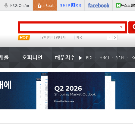
KSG On Air
eBook
물동량
컨테이너 임대사
미국
1
케줄
오피니언
해운지수
BDI
HRCI
SCFI
K