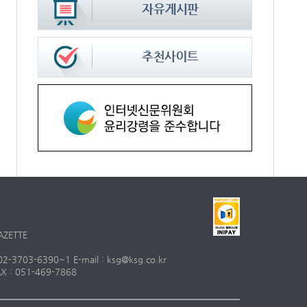
AZETTE
703-6390~1 E-mail : ksg@ksg.co.kr
 : 051-469-7868