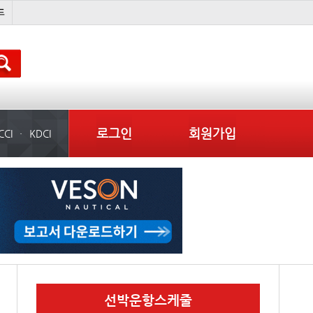
吏꾪씗��
국제선박투자운용
물동량
컨테이너 임대사
로그인
회원가입
CCI
KDCI
선박운항스케줄