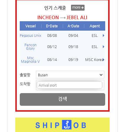
인기 스케줄
INCHEON
JEBEL ALI
Vessel
D-Date
A-Date
Agent
Pegasus Unix
08/08
09/04
ESL
Pancon
08/12
09/18
ESL
Glory
Msc
08/14
09/19
MSC Korea
Magnolia V
출발항
도착항
검색