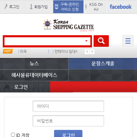
구독/온라인
KSG On
로그인
회원가입
서비스 신청
Air
미국
컨테이너 임대사
더블
완하이
뉴스
운항스케줄
해사물류데이터베이스
로그인
ID 저장
로그인