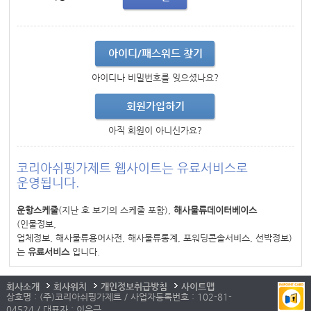
아이디/패스워드 찾기
아이디나 비밀번호를 잊으셨나요?
회원가입하기
아직 회원이 아니신가요?
코리아쉬핑가제트 웹사이트는 유료서비스로
운영됩니다.
운항스케줄
(지난 호 보기의 스케줄 포함),
해사물류데이터베이스
(인물정보,
업체정보, 해사물류용어사전, 해사물류통계, 포워딩콘솔서비스, 선박정보)
는
유료서비스
입니다.
회사소개
회사위치
개인정보취급방침
사이트맵
상호명 : (주)코리아쉬핑가제트 / 사업자등록번호 : 102-81-
04524 / 대표자 : 이우근