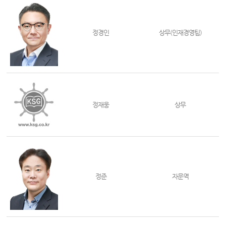
정경인
상무(인재경영팀)
정재웅
상무
정준
자문역