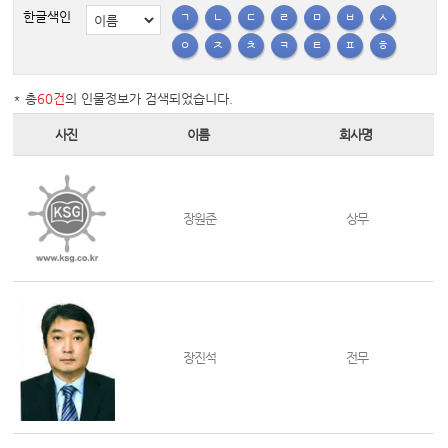
한글색인
ㄱ
ㄴ
ㄷ
ㄹ
ㅁ
ㅂ
ㅅ
ㅇ
ㅈ
ㅊ
ㅋ
ㅌ
ㅍ
ㅎ
* 총
60건
의 인물정보가 검색되었습니다.
사진
이름
회사명
장원준
상무
장진석
전무