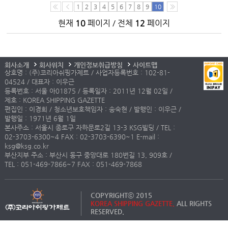
1
2
3
4
5
6
7
8
9
10
현재
10
페이지 / 전체
12
페이지
회사소개
회사위치
개인정보취급방침
사이트맵
상호명 : (주)코리아쉬핑가제트 / 사업자등록번호 : 102-81-
04524 / 대표자 : 이우근
등록번호 : 서울 아01875 / 등록일자 : 2011년 12월 02일 /
제호 : KOREA SHIPPING GAZETTE
편집인 : 이경희 / 청소년보호책임자 : 송숙현 / 발행인 : 이우근 /
발행일 : 1971년 6월 1일
본사주소 : 서울시 종로구 자하문로2길 13-3 KSG빌딩 / TEL :
02-3703-6300~4 FAX : 02-3703-6390~1 E-mail :
ksg@ksg.co.kr
부산지부 주소 : 부산시 동구 중앙대로 180번길 13, 909호 /
TEL : 051-469-7866~7 FAX : 051-469-7868
COPYRIGHTⓒ 2015
KOREA SHIPPING GAZETTE.
ALL RIGHTS
RESERVED.