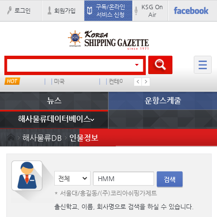
구독/온라인
KSG On
로그인
회원가입
서비스 신청
Air
미국
컨테이너 임대사
냉동
미중
뉴스
운항스케줄
해사물류데이터베이스
해사물류DB
인물정보
검색
* 서울대/홍길동/(주)코리아쉬핑가제트
출신학교, 이름, 회사명으로 검색을 하실 수 있습니다.