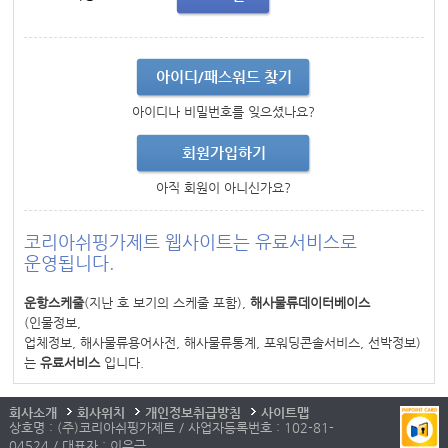
아이디/패스워드 찾기
아이디나 비밀번호를 잊으셨나요?
회원가입하기
아직 회원이 아니신가요?
코리아쉬핑가제트 웹사이트는 유료서비스로
운영됩니다.
운항스케줄
(지난 호 보기의 스케줄 포함),
해사물류데이터베이스
(인물정보,
업체정보, 해사물류용어사전, 해사물류통계, 포워딩콘솔서비스, 선박정보)
는
유료서비스
입니다.
회사소개
회사위치
개인정보취급방침
사이트맵
상호명 : (주)코리아쉬핑가제트 / 사업자등록번호 : 102-81-
04524 / 대표자 : 이우근