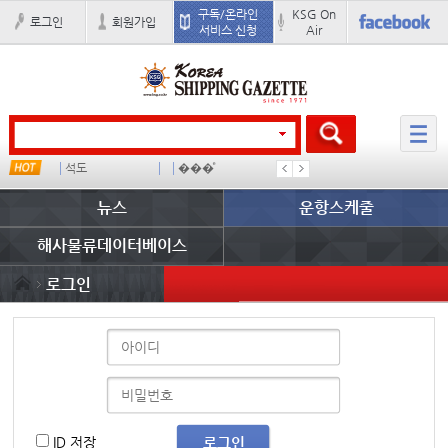
구독/온라인
KSG On
로그인
회원가입
서비스 신청
Air
 임대사
석도
���ͤ
미중
냉동
뉴스
운항스케줄
해사물류데이터베이스
로그인
ID 저장
로그인