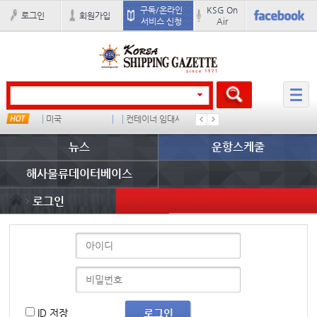
구독/온라인
KSG On
로그인
회원가입
서비스 신청
Air
스
미국
컨테이너 임대사
������
이환구
뉴스
운항스케줄
해사물류데이터베이스
로그인
ID 저장
로그인