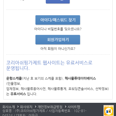
아이디/패스워드 찾기
아이디나 비밀번호를 잊으셨나요?
회원가입하기
아직 회원이 아니신가요?
코리아쉬핑가제트 웹사이트는 유료서비스로
운영됩니다.
운항스케줄
(지난 호 보기의 스케줄 포함),
해사물류데이터베이스
(인물정보,
업체정보, 해사물류용어사전, 해사물류통계, 포워딩콘솔서비스, 선박정보)
는
유료서비스
입니다.
회사소개
회사위치
개인정보취급방침
사이트맵
상호명 : (주)코리아쉬핑가제트 / 사업자등록번호 : 102-81-
04524 / 대표자 : 이우근