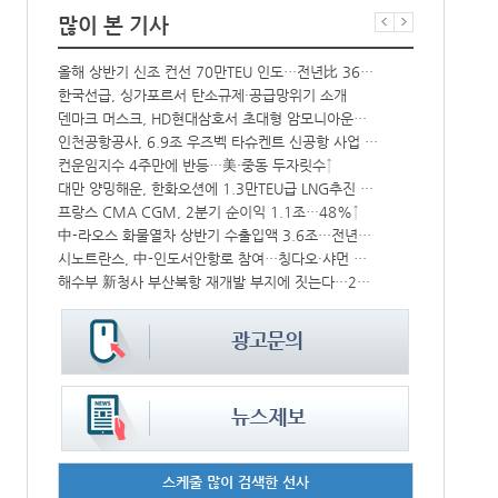
많이 본 기사
올해 상반기 신조 컨선 70만TEU 인도…전년比 36% 감소
항만공사 통합
한국선급, 싱가포르서 탄소규제·공급망위기 소개
‘韓中 웃고 
CJ대한통운, 대구 도심서 자율주행 화물운송 시범 운행
덴마크 머스크, HD현대삼호서 초대형 암모니아운반선 인도받아
상승
인천공항공사, 6.9조 우즈벡 타슈켄트 신공항 사업 참여
BDI 2936
컨운임지수 4주만에 반등…美·중동 두자릿수↑
해수부, 부산
‘위험물 허위신고 급증’ 유실 컨박스 4년만에 1000개 넘어서
대만 양밍해운, 한화오션에 1.3만TEU급 LNG추진 컨선 6척 발주
中 시안-유럽 정기화물열차 상반기 운행실적 3000회 돌파
프랑스 CMA CGM, 2분기 순이익 1.1조…48%↑
中-라오스 화물열차 상반기 수출입액 3.6조…전년比 34%↑
인사/ 해양수
IPA, 지역 공공기관과 사회연대경제기업 청년 고용지원 본격 추진
시노트란스, 中-인도서안항로 참여…칭다오·샤먼 직항
해수부 新청사 부산북항 재개발 부지에 짓는다…2030년 완공
페덱스, 광저
스케줄 많이 검색한 선사