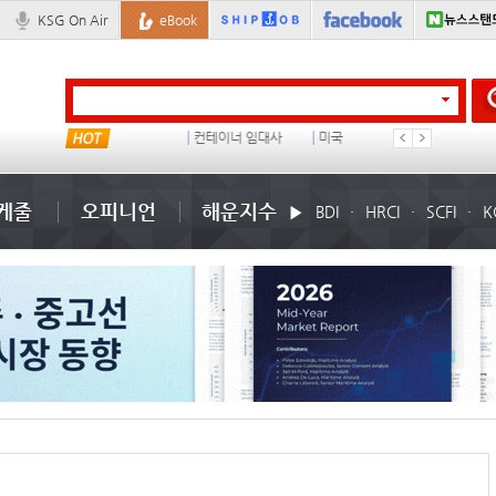
KSG On Air
eBook
부산신항
컨테이너 임대사
미국
�
케줄
오피니언
해운지수
BDI
HRCI
SCFI
K