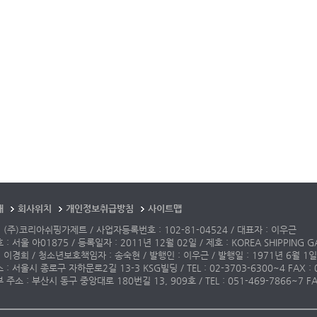
개
회사위치
개인정보취급방침
사이트맵
 (주)코리아쉬핑가제트 / 사업자등록번호 : 102-81-04524 / 대표자 : 이우근
: 서울 아01875 / 등록일자 : 2011년 12월 02일 / 제호 : KOREA SHIPPING G
 이경희 / 청소년보호책임자 : 송숙현 / 발행인 : 이우근 / 발행일 : 1971년 6월 1일
: 서울시 종로구 자하문로2길 13-3 KSG빌딩 / TEL : 02-3703-6300~4 FAX : 02-3
주소 : 부산시 동구 중앙대로 180번길 13, 909호 / TEL : 051-469-7866~7 FAX