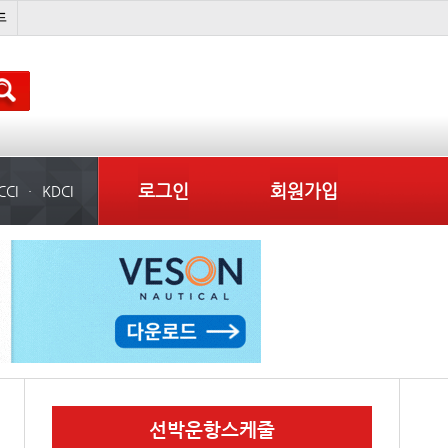
배
경상이익
부산신항
컨테이너 임대사
로그인
회원가입
CCI
KDCI
선박운항스케줄