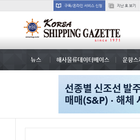
구독/온라인 서비스 신청
지난 호 보기
경상이익
뉴스
해사물류데이터베이스
운항스