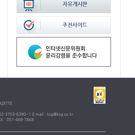
AZETTE
703-6390~1 E-mail : ksg@ksg.co.kr
 : 051-469-7868