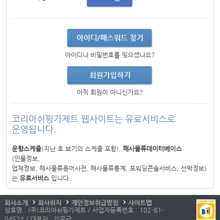
아이디/패스워드 찾기
아이디나 비밀번호를 잊으셨나요?
회원가입하기
아직 회원이 아니신가요?
코리아쉬핑가제트 웹사이트는 유료서비스로
운영됩니다.
운항스케줄
(지난 호 보기의 스케줄 포함),
해사물류데이터베이스
(인물정보,
업체정보, 해사물류용어사전, 해사물류통계, 포워딩콘솔서비스, 선박정보)
는
유료서비스
입니다.
회사소개
회사위치
개인정보취급방침
사이트맵
상호명 : (주)코리아쉬핑가제트 / 사업자등록번호 : 102-81-
04524 / 대표자 : 이우근