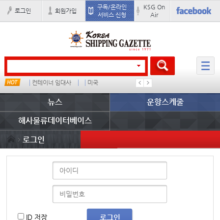
구독/온라인
KSG On
로그인
회원가입
서비스 신청
Air
컨테이너 임대사
미국
배
�
뉴스
운항스케줄
해사물류데이터베이스
로그인
ID 저장
로그인