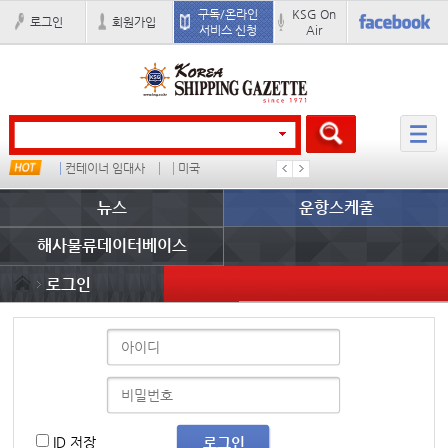
구독/온라인
KSG On
로그인
회원가입
서비스 신청
Air
컨테이너 임대사
미국
천경해운
세방
뉴스
운항스케줄
해사물류데이터베이스
로그인
ID 저장
로그인