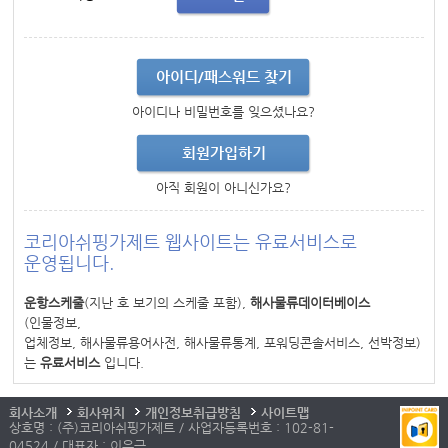
아이디/패스워드 찾기
아이디나 비밀번호를 잊으셨나요?
회원가입하기
아직 회원이 아니신가요?
코리아쉬핑가제트 웹사이트는 유료서비스로
운영됩니다.
운항스케줄
(지난 호 보기의 스케줄 포함),
해사물류데이터베이스
(인물정보,
업체정보, 해사물류용어사전, 해사물류통계, 포워딩콘솔서비스, 선박정보)
는
유료서비스
입니다.
회사소개
회사위치
개인정보취급방침
사이트맵
상호명 : (주)코리아쉬핑가제트 / 사업자등록번호 : 102-81-
04524 / 대표자 : 이우근