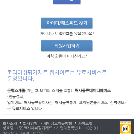
아이디/패스워드 찾기
아이디나 비밀번호를 잊으셨나요?
회원가입하기
아직 회원이 아니신가요?
코리아쉬핑가제트 웹사이트는 유료서비스로
운영됩니다.
운항스케줄
(지난 호 보기의 스케줄 포함),
해사물류데이터베이스
(인물정보,
업체정보, 해사물류용어사전, 해사물류통계, 포워딩콘솔서비스, 선박정보)
는
유료서비스
입니다.
회사소개
회사위치
개인정보취급방침
사이트맵
상호명 : (주)코리아쉬핑가제트 / 사업자등록번호 : 102-81-
04524 / 대표자 : 이우근