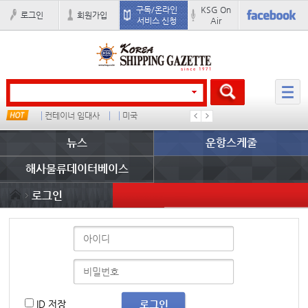
구독/온라인
KSG On
로그인
회원가입
서비스 신청
Air
컨테이너 임대사
미국
더블
완하이
뉴스
운항스케줄
해사물류데이터베이스
로그인
ID 저장
로그인