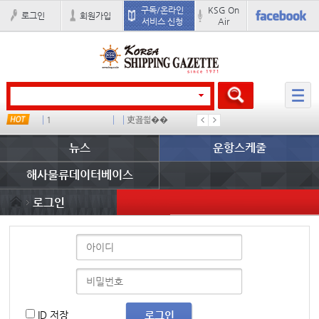
구독/온라인
KSG On
로그인
회원가입
서비스 신청
Air
1
吏꾪씗��
국제선박투자운용
물동량
뉴스
운항스케줄
해사물류데이터베이스
로그인
ID 저장
로그인