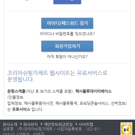
아이디/패스워드 찾기
아이디나 비밀번호를 잊으셨나요?
회원가입하기
아직 회원이 아니신가요?
코리아쉬핑가제트 웹사이트는 유료서비스로
운영됩니다.
운항스케줄
(지난 호 보기의 스케줄 포함),
해사물류데이터베이스
(인물정보,
업체정보, 해사물류용어사전, 해사물류통계, 포워딩콘솔서비스, 선박정보)
는
유료서비스
입니다.
회사소개
회사위치
개인정보취급방침
사이트맵
상호명 : (주)코리아쉬핑가제트 / 사업자등록번호 : 102-81-
04524 / 대표자 : 이우근