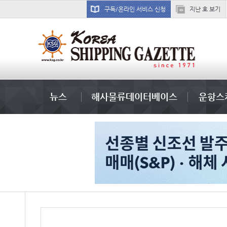
구독/온라인 서비스 신청
지난 호 보기
���ͤ
뉴스
해사물류데이터베이스
운항스