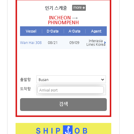
인기 스케줄
INCHEON
PHNOMPENH
Vessel
D-Date
A-Date
Agent
Interasia
Wan Hai 308
08/21
09/09
Lines Korea
출발항
도착항
검색