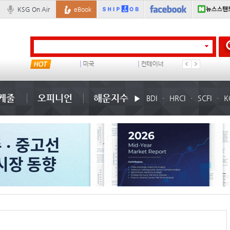
KSG On Air
eBook
냉동
미국
컨테이너 임대사
석도
케줄
오피니언
해운지수
BDI
HRCI
SCFI
K