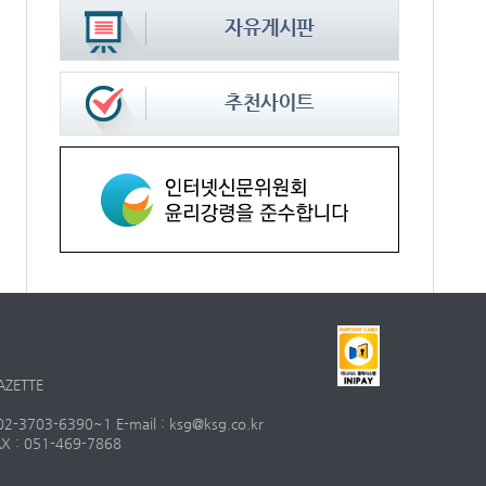
AZETTE
703-6390~1 E-mail : ksg@ksg.co.kr
 : 051-469-7868