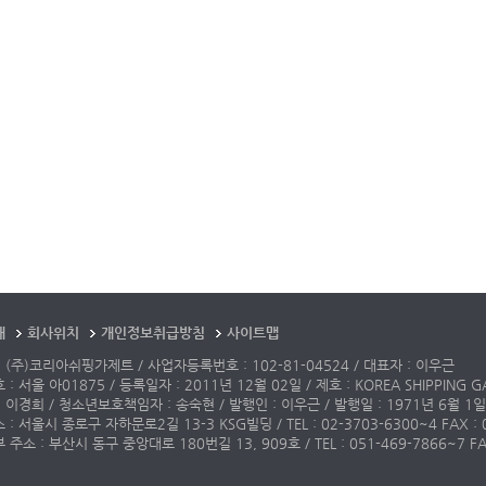
개
회사위치
개인정보취급방침
사이트맵
 (주)코리아쉬핑가제트 / 사업자등록번호 : 102-81-04524 / 대표자 : 이우근
: 서울 아01875 / 등록일자 : 2011년 12월 02일 / 제호 : KOREA SHIPPING G
 이경희 / 청소년보호책임자 : 송숙현 / 발행인 : 이우근 / 발행일 : 1971년 6월 1일
: 서울시 종로구 자하문로2길 13-3 KSG빌딩 / TEL : 02-3703-6300~4 FAX : 02-3
주소 : 부산시 동구 중앙대로 180번길 13, 909호 / TEL : 051-469-7866~7 FAX