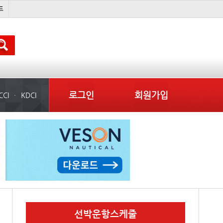
미중
���ͤ
냉동
미국
로그인
회원가입
CCI
KDCI
선박운항스케줄