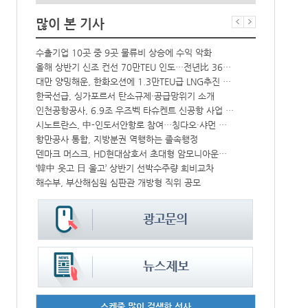
많이 본 기사
상승
수출기업 10곳 중 9곳 물류비 상승에 수익 악화
BDI 2936
↑
올해 상반기 신조 컨선 70만TEU 인도…전년比 36% 감소
프랑스 CMA 
해수부 新청사 부산북항 재개발 부지에 짓는다…2030년 완공
대만 양밍해운, 한화오션에 1.3만TEU급 LNG추진 컨선 6척 발주
한국선급, 싱가포르서 탄소규제·공급망위기 소개
컨운임지수 4
中-라오스 화물열차 상반기 수출입액 3.6조…전년比 34%↑
인천공항공사, 6.9조 우즈벡 타슈켄트 신공항 사업 참여
CJ대한통운, 대구 도심서 자율주행 화물운송 시범 운행
시노트란스, 中-인도서안항로 참여…칭다오·샤먼 직항
모집
항만공사 통합, 지방분권 역행하는 졸속행정
울산항만공사,
덴마크 머스크, HD현대삼호서 초대형 암모니아운반선 인도받아
인사/ 해양수
IPA, 지역 공공기관과 사회연대경제기업 청년 고용지원 본격 추진
‘韓中 웃고 日 울고’ 상반기 선박수주량 희비교차
中 시안-유럽 정기화물열차 상반기 운행실적 3000회 돌파
해수부, 부산해심원 심판관 개방형 직위 공모
스케줄 많이 검색한 선사