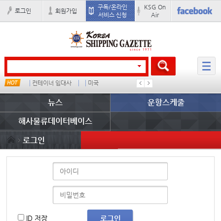
구독/온라인
KSG On
로그인
회원가입
서비스 신청
Air
컨테이너 임대사
미국
더블
완하이
뉴스
운항스케줄
해사물류데이터베이스
로그인
ID 저장
로그인