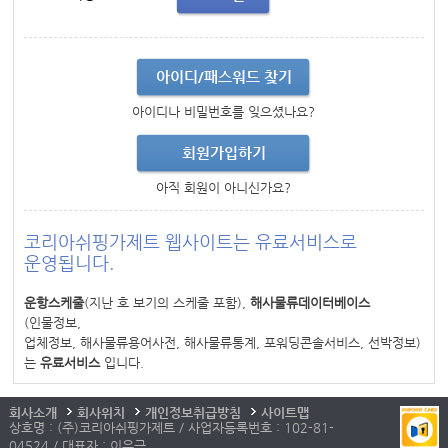
아이디/패스워드 찾기
아이디나 비밀번호를 잊으셨나요?
회원가입하기
아직 회원이 아니신가요?
코리아쉬핑가제트 웹사이트는 유료서비스로
운영됩니다.
운항스케줄
(지난 호 보기의 스케줄 포함),
해사물류데이터베이스
(인물정보,
업체정보, 해사물류용어사전, 해사물류통계, 포워딩콘솔서비스, 선박정보)
는
유료서비스
입니다.
회사소개
회사위치
개인정보취급방침
사이트맵
상호명 : (주)코리아쉬핑가제트 / 사업자등록번호 : 102-81-
04524 / 대표자 : 이우근