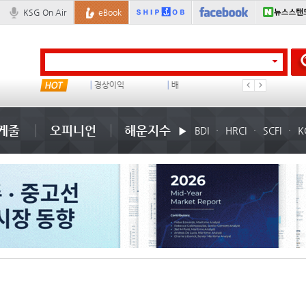
KSG On Air
eBook
성우린
경상이익
배
부산신항
케줄
오피니언
해운지수
BDI
HRCI
SCFI
K