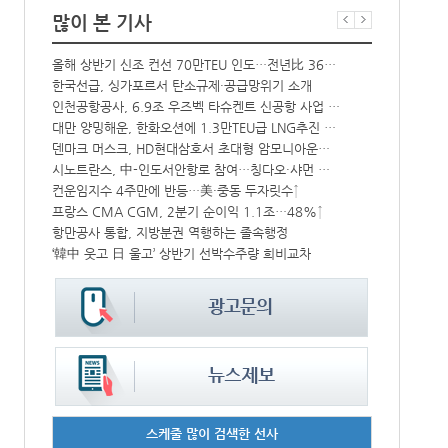
많이 본 기사
해수부 新청사 부산북항 재개발 부지에 짓는다…2030년 완공
올해 상반기 신조 컨선 70만TEU 인도…전년比 36% 감소
中-라오스 화물열차 상반기 수출입액 3.6조…전년比 34%↑
한국선급, 싱가포르서 탄소규제·공급망위기 소개
상승
인천공항공사, 6.9조 우즈벡 타슈켄트 신공항 사업 참여
BDI 2936
대만 양밍해운, 한화오션에 1.3만TEU급 LNG추진 컨선 6척 발주
해수부, 부산
CJ대한통운, 대구 도심서 자율주행 화물운송 시범 운행
덴마크 머스크, HD현대삼호서 초대형 암모니아운반선 인도받아
시노트란스, 中-인도서안항로 참여…칭다오·샤먼 직항
인사/ 해양수
中 시안-유럽 정기화물열차 상반기 운행실적 3000회 돌파
컨운임지수 4주만에 반등…美·중동 두자릿수↑
‘위험물 허위신고 급증’ 유실 컨박스 4년만에 1000개 넘어서
프랑스 CMA CGM, 2분기 순이익 1.1조…48%↑
IPA, 지역 공공기관과 사회연대경제기업 청년 고용지원 본격 추진
항만공사 통합, 지방분권 역행하는 졸속행정
‘韓中 웃고 日 울고’ 상반기 선박수주량 희비교차
페덱스, 광저
스케줄 많이 검색한 선사