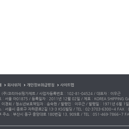
개
회사위치
개인정보취급방침
사이트맵
 (주)코리아쉬핑가제트 / 사업자등록번호 : 102-81-04524 / 대표자 : 이우근
: 서울 아01875 / 등록일자 : 2011년 12월 02일 / 제호 : KOREA SHIPPING G
 이경희 / 청소년보호책임자 : 송숙현 / 발행인 : 이우근 / 발행일 : 1971년 6월 1일
: 서울시 종로구 자하문로2길 13-3 KSG빌딩 / TEL : 02-3703-6300~4 FAX : 02-3
주소 : 부산시 동구 중앙대로 180번길 13, 909호 / TEL : 051-469-7866~7 FAX