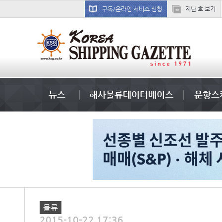
구독/온라인 서비스 신청
지난 호 보기
미국
뉴스
해사물류데이터베이스
운항스
물류
2015-10-22 17:36