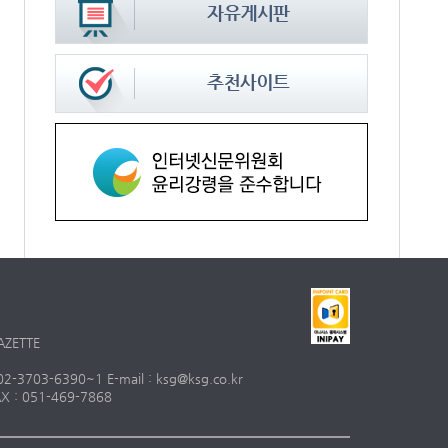
AZETTE
703-6390~1 E-mail : ksg@ksg.co.kr
 : 051-469-7868