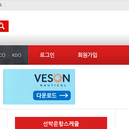
이란 mou
미국
성우린
경상이익
로그인
회원가입
CCI
KDCI
선박운항스케줄