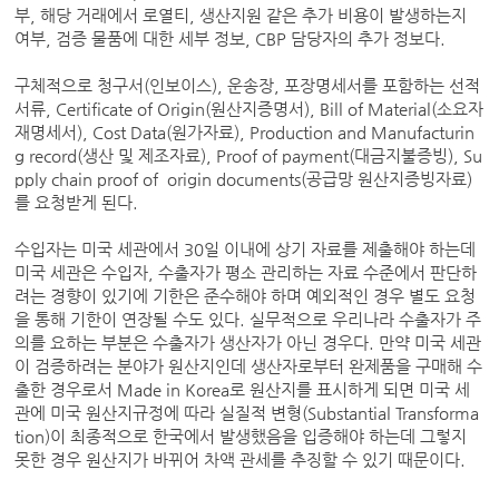
부, 해당 거래에서 로열티, 생산지원 같은 추가 비용이 발생하는지
여부, 검증 물품에 대한 세부 정보, CBP 담당자의 추가 정보다.
구체적으로 청구서(인보이스), 운송장, 포장명세서를 포함하는 선적
서류, Certificate of Origin(원산지증명서), Bill of Material(소요자
재명세서), Cost Data(원가자료), Production and Manufacturin
g record(생산 및 제조자료), Proof of payment(대금지불증빙), Su
pply chain proof of origin documents(공급망 원산지증빙자료)
를 요청받게 된다.
수입자는 미국 세관에서 30일 이내에 상기 자료를 제출해야 하는데
미국 세관은 수입자, 수출자가 평소 관리하는 자료 수준에서 판단하
려는 경향이 있기에 기한은 준수해야 하며 예외적인 경우 별도 요청
을 통해 기한이 연장될 수도 있다. 실무적으로 우리나라 수출자가 주
의를 요하는 부분은 수출자가 생산자가 아닌 경우다. 만약 미국 세관
이 검증하려는 분야가 원산지인데 생산자로부터 완제품을 구매해 수
출한 경우로서 Made in Korea로 원산지를 표시하게 되면 미국 세
관에 미국 원산지규정에 따라 실질적 변형(Substantial Transforma
tion)이 최종적으로 한국에서 발생했음을 입증해야 하는데 그렇지
못한 경우 원산지가 바뀌어 차액 관세를 추징할 수 있기 때문이다.