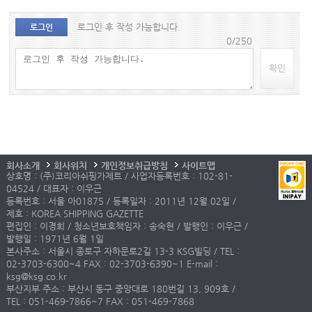
로그인 후 작성 가능합니다.
로그인
0/250
확인
회사소개
회사위치
개인정보취급방침
사이트맵
상호명 : (주)코리아쉬핑가제트 / 사업자등록번호 : 102-81-
04524 / 대표자 : 이우근
등록번호 : 서울 아01875 / 등록일자 : 2011년 12월 02일 /
제호 : KOREA SHIPPING GAZETTE
편집인 : 이경희 / 청소년보호책임자 : 송숙현 / 발행인 : 이우근 /
발행일 : 1971년 6월 1일
본사주소 : 서울시 종로구 자하문로2길 13-3 KSG빌딩 / TEL :
02-3703-6300~4 FAX : 02-3703-6390~1 E-mail :
ksg@ksg.co.kr
부산지부 주소 : 부산시 동구 중앙대로 180번길 13, 909호 /
TEL : 051-469-7866~7 FAX : 051-469-7868