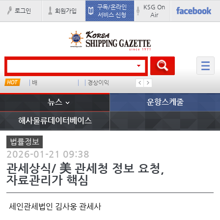
구독/온라인
KSG On
로그인
회원가입
서비스 신청
Air
 임대사
배
경상이익
부산신항
이란 mo
뉴스
운항스케줄
해사물류데이터베이스
법률정보
2026-01-21 09:38
관세상식/ 美 관세청 정보 요청,
자료관리가 핵심
세인관세법인 김사웅 관세사