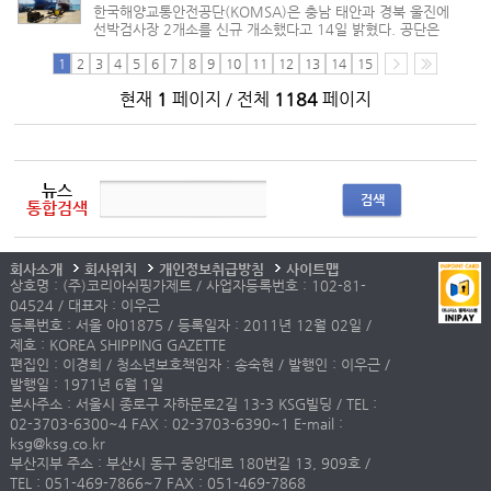
한국해양교통안전공단(KOMSA)은 충남 태안과 경북 울진에
선박검사장 2개소를 신규 개소했다고 14일 밝혔다. 공단은
최근 ▲충남 태안군 백사장항(태안지사) ▲경북 울진군
후포항(포항지사) 등 2곳에 신규 선박검사장을 개소해
1
2
3
4
5
6
7
8
9
10
11
12
13
14
15
선박검사 인프라를 확대했다. 선박...
현재
1
페이지 / 전체
1184
페이지
뉴스
검색
통합검색
회사소개
회사위치
개인정보취급방침
사이트맵
상호명 : (주)코리아쉬핑가제트 / 사업자등록번호 : 102-81-
04524 / 대표자 : 이우근
등록번호 : 서울 아01875 / 등록일자 : 2011년 12월 02일 /
제호 : KOREA SHIPPING GAZETTE
편집인 : 이경희 / 청소년보호책임자 : 송숙현 / 발행인 : 이우근 /
발행일 : 1971년 6월 1일
본사주소 : 서울시 종로구 자하문로2길 13-3 KSG빌딩 / TEL :
02-3703-6300~4 FAX : 02-3703-6390~1 E-mail :
ksg@ksg.co.kr
부산지부 주소 : 부산시 동구 중앙대로 180번길 13, 909호 /
TEL : 051-469-7866~7 FAX : 051-469-7868