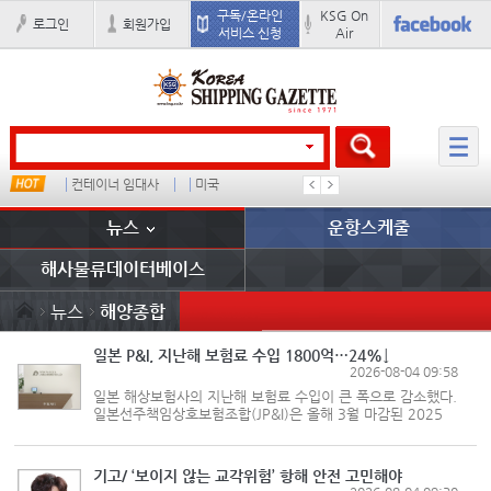
구독/온라인
KSG On
로그인
회원가입
서비스 신청
Air
컨테이너 임대사
미국
���ͤ
석도
뉴스
운항스케줄
해사물류데이터베이스
뉴스
해양종합
일본 P&I, 지난해 보험료 수입 1800억…24%↓
2026-08-04 09:58
일본 해상보험사의 지난해 보험료 수입이 큰 폭으로 감소했다.
일본선주책임상호보험조합(JP&I)은 올해 3월 마감된 2025
회계연도에 202억1000만엔(약 1800억원)의 보험료 수입을
거뒀다고 밝혔다. 지난 2024년의 225억9000만엔에서
24% 감소했다. JP&I는 이로써 2년 연...
기고/ ‘보이지 않는 교각위험’ 항해 안전 고민해야