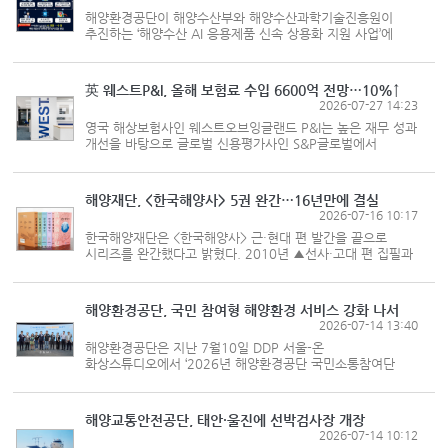
해양환경공단이 해양수산부와 해양수산과학기술진흥원이
추진하는 ‘해양수산 AI 응용제품 신속 상용화 지원 사업’에
최종 선정돼 ‘국민 안전을 위한 AI 기반 해파리 폴립 관리
플랫폼’ 사업을 본격 추진한다. 최근 기후변화의 영향으로
해파리 대량발생이 ...
英 웨스트P&I, 올해 보험료 수입 6600억 전망…10%↑
2026-07-27 14:23
영국 해상보험사인 웨스트오브잉글랜드 P&I는 높은 재무 성과
개선을 바탕으로 글로벌 신용평가사인 S&P글로벌에서
신용등급 A-(안정적)를 받았다고 밝혔다. S&P는 웨스트P&I가
최근 수년간 여러 지표에서 선주배상책임보험(P&I 보험)
국제카르텔(IG) 평균을 웃도는 ...
해양재단, <한국해양사> 5권 완간…16년만에 결실
2026-07-16 10:17
한국해양재단은 <한국해양사> 근·현대 편 발간을 끝으로
시리즈를 완간했다고 밝혔다. 2010년 ▲선사·고대 편 집필과
함께 시작된 <한국해양사> 편찬사업은 ▲남북국시대 ▲
고려시대 ▲조선시대에 이어 올해 마지막으로 ▲근·현대 편이
발간되며 마무리됐다. 지...
해양환경공단, 국민 참여형 해양환경 서비스 강화 나서
2026-07-14 13:40
해양환경공단은 지난 7월10일 DDP 서울-온
화상스튜디오에서 ‘2026년 해양환경공단 국민소통참여단
발대식’을 개최하고, 국민소통참여단의 본격적인 활동을
시작했다. 국민소통참여단은 국민이 직접 공단의 주요 사업과
공공서비스를 국민의 눈높이에서 점검하...
해양교통안전공단, 태안·울진에 선박검사장 개장
2026-07-14 10:12