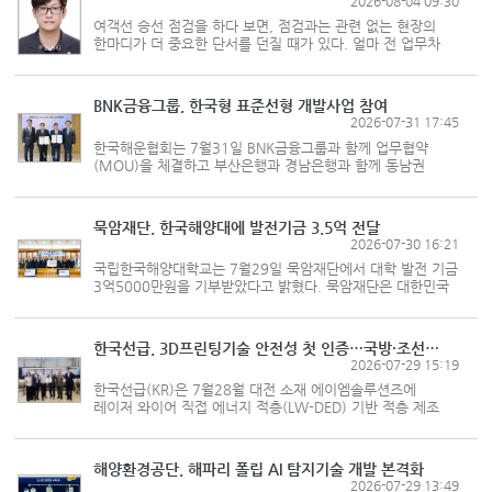
2026-08-04 09:30
여객선 승선 점검을 하다 보면, 점검과는 관련 없는 현장의
한마디가 더 중요한 단서를 던질 때가 있다. 얼마 전 업무차
목포항에서 도초도를 다녀오는 여객선에 승선했을 때였다. 이
항로는 신안1교(안좌도-팔금도)와 서남문대교(비금도-
도초도) 등 여러 교량 아래를...
BNK금융그룹, 한국형 표준선형 개발사업 참여
2026-07-31 17:45
한국해운협회는 7월31일 BNK금융그룹과 함께 업무협약
(MOU)을 체결하고 부산은행과 경남은행과 함께 동남권
해양금융을 강화하기 위한 협업을 추진한다고 밝혔다. 이번
협약을 계기로 두 기관은 ▲국내 해운기업 선박금융 확대 ▲
국내 표준선형 개발 촉진을 위...
묵암재단, 한국해양대에 발전기금 3.5억 전달
2026-07-30 16:21
국립한국해양대학교는 7월29일 묵암재단에서 대학 발전 기금
3억5000만원을 기부받았다고 밝혔다. 묵암재단은 대한민국
해운업의 현대화를 이끈 고(故) 묵암(默巖) 박현규 고려해운
명예회장이 후학 양성을 위해 사재를 출연해 설립한 재단이다.
한국해양대 1기(1945...
한국선급, 3D프린팅기술 안전성 첫 인증…국방·조선 활용 기대
2026-07-29 15:19
한국선급(KR)은 7월28월 대전 소재 에이엠솔루션즈에
레이저 와이어 직접 에너지 적층(LW-DED) 기반 적층 제조
보수기술에 제조법 인증서를 수여했다고 밝혔다. 한국선급이
금속 구조물의 손상 부위를 적층 제조, 이른바 3D 프린팅으로
복원하는 공정의 안전성과...
해양환경공단, 해파리 폴립 AI 탐지기술 개발 본격화
2026-07-29 13:49