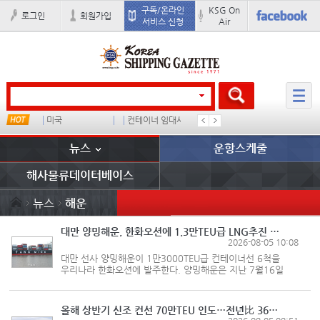
구독/온라인
KSG On
로그인
회원가입
서비스 신청
Air
미국
컨테이너 임대사
더블
완하이
뉴스
운항스케줄
해사물류데이터베이스
뉴스
해운
대만 양밍해운, 한화오션에 1.3만TEU급 LNG추진 컨선 6척 발주
2026-08-05 10:08
대만 선사 양밍해운이 1만3000TEU급 컨테이너선 6척을
우리나라 한화오션에 발주한다. 양밍해운은 지난 7월16일
이사회에서 한화오션에 1만3000TEU급 액화천연가스(LNG)
연료 추진 컨테이너선 6척을 발주하는 안건을 승인했다고
밝혔다. 신조 가격은 총 11억10...
올해 상반기 신조 컨선 70만TEU 인도…전년比 36% 감소