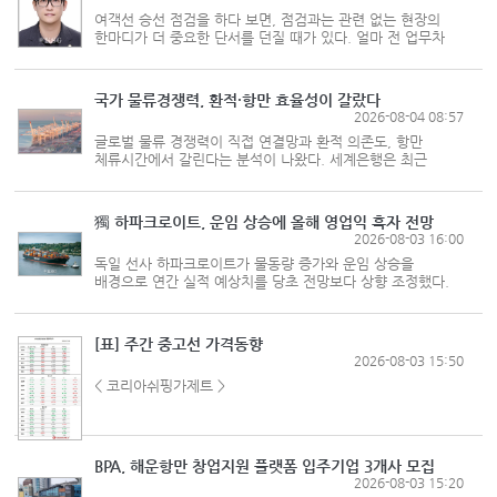
여객선 승선 점검을 하다 보면, 점검과는 관련 없는 현장의
한마디가 더 중요한 단서를 던질 때가 있다. 얼마 전 업무차
목포항에서 도초도를 다녀오는 여객선에 승선했을 때였다. 이
항로는 신안1교(안좌도-팔금도)와 서남문대교(비금도-
도초도) 등 여러 교량 아래를...
국가 물류경쟁력, 환적·항만 효율성이 갈랐다
2026-08-04 08:57
글로벌 물류 경쟁력이 직접 연결망과 환적 의존도, 항만
체류시간에서 갈린다는 분석이 나왔다. 세계은행은 최근
발간한 신 물류성과지수(LPI 2.0) 보고서에서 실제 화물 추적
데이터를 토대로 각국 물류 성과를 분석한 결과, 환적과 항만·
국경 대기가 공급망 지연...
獨 하파크로이트, 운임 상승에 올해 영업익 흑자 전망
2026-08-03 16:00
독일 선사 하파크로이트가 물동량 증가와 운임 상승을
배경으로 연간 실적 예상치를 당초 전망보다 상향 조정했다.
하파크로이트는 자사의 올해 영업이익은 약 1억~11억달러
(약 1000억~1조6000억원), EBITDA(상각 전 영업이익)는
약 27억~37억달러(약 3조9000억~5조300...
[표] 주간 중고선 가격동향
2026-08-03 15:50
< 코리아쉬핑가제트 >
BPA, 해운항만 창업지원 플랫폼 입주기업 3개사 모집
2026-08-03 15:20