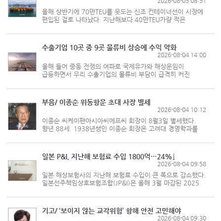
2026-08-05 08:51
올해 상반기에 70만TEU를 웃도는 신조 컨테이너선이 시장에
편입된 걸로 나타났다. 지난해보다 40만TEU가량 적은
숫자다. 영국 해운조사기관인 브레이마(Braemar)에 따르면
올해 상반기 6개월 동안 인도된 신조 컨테이너선은 86척
72만6000TEU로 집계됐다. 지난해...
수출기업 10곳 중 9곳 물류비 상승에 수익 악화
2026-08-04 14:00
올해 들어 중동 전쟁의 여파로 국제유가와 해상운임이
급등하면서 우리 수출기업의 물류비 부담이 급격히 커진
것으로 나타났다. 수출기업 3곳 중 1곳은 지난해보다
물류비와 원가가 올랐지만 인상분을 수출가격에 반영하지
못하고 전액을 자체 부담했다. 한국무...
부음/ 이종순 위동항운 초대 사장 별세
2026-08-04 10:12
이종순 씨케이팬아시아씨에프씨 회장이 8월3일 별세했다.
향년 88세. 1938년생인 이종순 회장은 고려대 경영학과를
졸업하고 공직에 입문해 포항지방해운항만청장, 해운항만청
공보담당관, 울산지방해운항만청장, 해운항만청 운영국장을
지냈다. 공직에서 물러난 뒤...
일본 P&I, 지난해 보험료 수입 1800억…24%↓
2026-08-04 09:58
일본 해상보험사의 지난해 보험료 수입이 큰 폭으로 감소했다.
일본선주책임상호보험조합(JP&I)은 올해 3월 마감된 2025
회계연도에 202억1000만엔(약 1800억원)의 보험료 수입을
거뒀다고 밝혔다. 지난 2024년의 225억9000만엔에서
24% 감소했다. JP&I는 이로써 2년 연...
기고/ ‘보이지 않는 교각위험’ 항해 안전 고민해야
2026-08-04 09:30