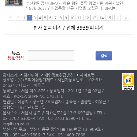
부산항만공사(BPA)가 해운·항만·물류 창업지원 지원시설인
‘1876 Busan’에 입주할 신규 기업을 모집한다. BPA는
해운항만 분야에서 신기술과 사업 아이디어를 보유한 예비
창업자와 창업 7년 미만 기업을 대상으로 최대 3개사를
1
2
3
4
5
6
7
8
9
10
11
12
13
14
15
선발한다고 밝혔다. 모집 기...
현재
2
페이지 / 전체
3939
페이지
뉴스
검색
통합검색
회사소개
회사위치
개인정보취급방침
사이트맵
상호명 : (주)코리아쉬핑가제트 / 사업자등록번호 : 102-81-
04524 / 대표자 : 이우근
등록번호 : 서울 아01875 / 등록일자 : 2011년 12월 02일 /
제호 : KOREA SHIPPING GAZETTE
편집인 : 이경희 / 청소년보호책임자 : 송숙현 / 발행인 : 이우근 /
발행일 : 1971년 6월 1일
본사주소 : 서울시 종로구 자하문로2길 13-3 KSG빌딩 / TEL :
02-3703-6300~4 FAX : 02-3703-6390~1 E-mail :
ksg@ksg.co.kr
부산지부 주소 : 부산시 동구 중앙대로 180번길 13, 909호 /
TEL : 051-469-7866~7 FAX : 051-469-7868