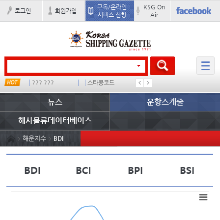
구독/온라인
KSG On
로그인
회원가입
서비스 신청
Air
??? ???
스타콩코드
컨테이너 임대사
미국
뉴스
운항스케줄
해사물류데이터베이스
해운지수
BDI