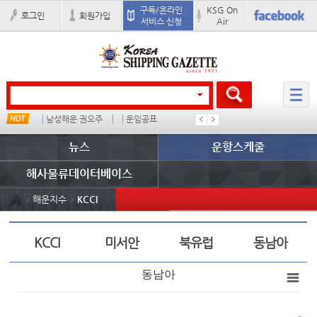
구독/온라인
KSG On
로그인
회원가입
서비스 신청
Air
남성해운 권오주
운임공표
컨테이너 임대사
미국
뉴스
운항스케줄
해사물류데이터베이스
해운지수
KCCI
KCCI
미서안
북유럽
동남아
동남아