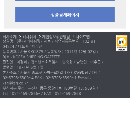
상품결제페이지
회사소개
회사위치
개인정보취급방침
사이트맵
상호명 : (주)코리아쉬핑가제트 / 사업자등록번호 : 102-81-
04524 / 대표자 : 이우근
등록번호 : 서울 아01875 / 등록일자 : 2011년 12월 02일 /
제호 : KOREA SHIPPING GAZETTE
편집인 : 이경희 / 청소년보호책임자 : 송숙현 / 발행인 : 이우근 /
발행일 : 1971년 6월 1일
본사주소 : 서울시 종로구 자하문로2길 13-3 KSG빌딩 / TEL :
02-3703-6300~4 FAX : 02-3703-6390~1 E-mail :
ksg@ksg.co.kr
부산지부 주소 : 부산시 동구 중앙대로 180번길 13, 909호 /
TEL : 051-469-7866~7 FAX : 051-469-7868
COPYRIGHTⓒ 2015
KOREA SHIPPING GAZETTE.
ALL RIGHTS
RESERVED.