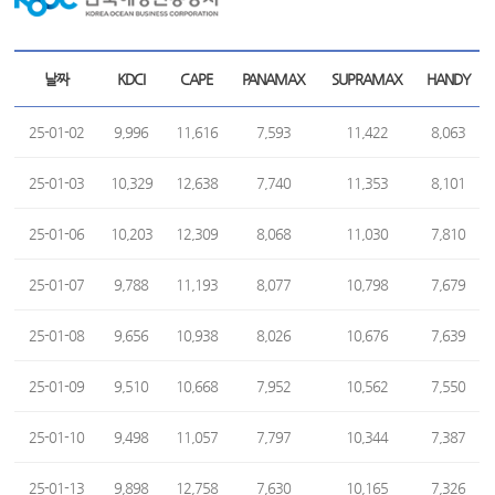
날짜
KDCI
CAPE
PANAMAX
SUPRAMAX
HANDY
25-01-02
9,996
11,616
7,593
11,422
8,063
25-01-03
10,329
12,638
7,740
11,353
8,101
25-01-06
10,203
12,309
8,068
11,030
7,810
25-01-07
9,788
11,193
8,077
10,798
7,679
25-01-08
9,656
10,938
8,026
10,676
7,639
25-01-09
9,510
10,668
7,952
10,562
7,550
25-01-10
9,498
11,057
7,797
10,344
7,387
25-01-13
9,898
12,758
7,630
10,165
7,326