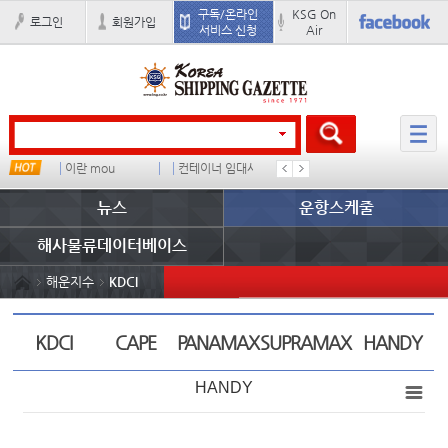
구독/온라인
KSG On
로그인
회원가입
서비스 신청
Air
이란 mou
컨테이너 임대사
배
경상이익
뉴스
운항스케줄
해사물류데이터베이스
해운지수
KDCI
KDCI
CAPE
PANAMAX
SUPRAMAX
HANDY
HANDY