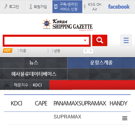
구독/온라인
KSG On
로그인
회원가입
서비스 신청
Air
미중
냉동
미국
컨테이너
뉴스
운항스케줄
해사물류데이터베이스
해운지수
KDCI
KDCI
CAPE
PANAMAX
SUPRAMAX
HANDY
SUPRAMAX