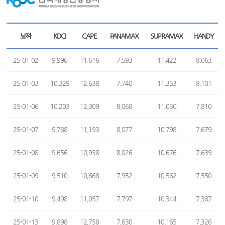
날짜
KDCI
CAPE
PANAMAX
SUPRAMAX
HANDY
25-01-02
9,996
11,616
7,593
11,422
8,063
25-01-03
10,329
12,638
7,740
11,353
8,101
25-01-06
10,203
12,309
8,068
11,030
7,810
25-01-07
9,788
11,193
8,077
10,798
7,679
25-01-08
9,656
10,938
8,026
10,676
7,639
25-01-09
9,510
10,668
7,952
10,562
7,550
25-01-10
9,498
11,057
7,797
10,344
7,387
25-01-13
9,898
12,758
7,630
10,165
7,326