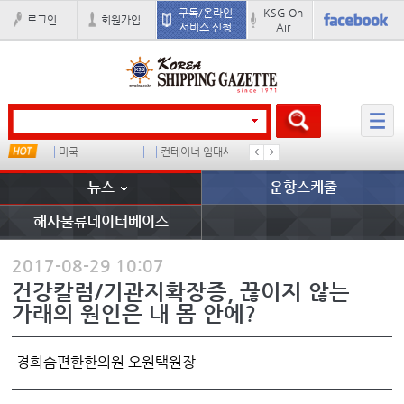
구독/온라인
KSG On
로그인
회원가입
서비스 신청
Air
스
미국
컨테이너 임대사
지원동기
이환구
뉴스
운항스케줄
해사물류데이터베이스
2017-08-29 10:07
건강칼럼/기관지확장증, 끊이지 않는
가래의 원인은 내 몸 안에?
경희숨편한한의원 오원택원장