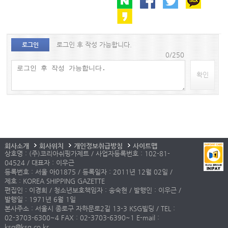
로그인 후 작성 가능합니다.
로그인
0/250
확인
회사소개
회사위치
개인정보취급방침
사이트맵
상호명 : (주)코리아쉬핑가제트 / 사업자등록번호 : 102-81-
04524 / 대표자 : 이우근
등록번호 : 서울 아01875 / 등록일자 : 2011년 12월 02일 /
제호 : KOREA SHIPPING GAZETTE
편집인 : 이경희 / 청소년보호책임자 : 송숙현 / 발행인 : 이우근 /
발행일 : 1971년 6월 1일
본사주소 : 서울시 종로구 자하문로2길 13-3 KSG빌딩 / TEL :
02-3703-6300~4 FAX : 02-3703-6390~1 E-mail :
ksg@ksg.co.kr