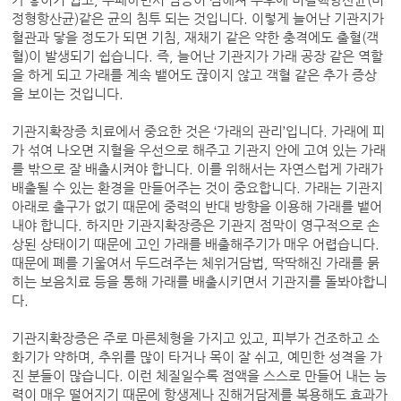
가 쌓이기 쉽고, 부패하면서 염증이 심해져 추후에 비결핵항산균(비
정형항산균)같은 균의 침투 되는 것입니다. 이렇게 늘어난 기관지가
혈관과 닿을 정도가 되면 기침, 재채기 같은 약한 충격에도 출혈(객
혈)이 발생되기 쉽습니다. 즉, 늘어난 기관지가 가래 공장 같은 역할
을 하게 되고 가래를 계속 뱉어도 끊이지 않고 객혈 같은 추가 증상
을 보이는 것입니다.
기관지확장증 치료에서 중요한 것은 ‘가래의 관리’입니다. 가래에 피
가 섞여 나오면 지혈을 우선으로 해주고 기관지 안에 고여 있는 가래
를 밖으로 잘 배출시켜야 합니다. 이를 위해서는 자연스럽게 가래가
배출될 수 있는 환경을 만들어주는 것이 중요합니다. 가래는 기관지
아래로 출구가 없기 때문에 중력의 반대 방향을 이용해 가래를 뱉어
내야 합니다. 하지만 기관지확장증은 기관지 점막이 영구적으로 손
상된 상태이기 때문에 고인 가래를 배출해주기가 매우 어렵습니다.
때문에 폐를 기울여서 두드려주는 체위거담법, 딱딱해진 가래를 묽
히는 보음치료 등을 통해 가래를 배출시키면서 기관지를 돌봐야합니
다.
기관지확장증은 주로 마른체형을 가지고 있고, 피부가 건조하고 소
화기가 약하며, 추위를 많이 타거나 목이 잘 쉬고, 예민한 성격을 가
진 분들이 많습니다. 이런 체질일수록 점액을 스스로 만들어 내는 능
력이 매우 떨어지기 때문에 항생제나 진해거담제를 복용해도 효과가