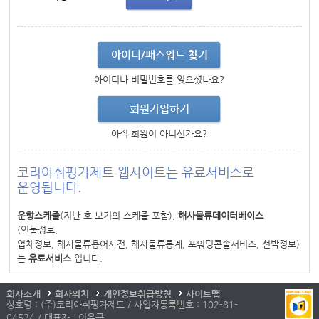
아이디/패스워드 찾기
아이디나 비밀번호를 잊으셨나요?
회원가입하기
아직 회원이 아니신가요?
코리아쉬핑가제트 웹사이트는 유료서비스로
운영됩니다.
운항스케줄
(지난 호 보기의 스케줄 포함),
해사물류데이터베이스
(인물정보,
업체정보, 해사물류용어사전, 해사물류통계, 포워딩콘솔서비스, 선박정보)
는
유료서비스
입니다.
회사소개
회사위치
개인정보취급방침
사이트맵
상호명 : (주)코리아쉬핑가제트 / 사업자등록번호 : 102-81-
04524 / 대표자 : 이우근