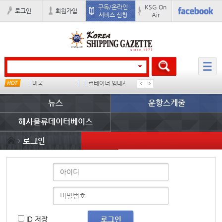
구독/온라인
KSG On
로그인
회원가입
서비스 신청
Air
스
미국
컨테이너 임대사
������
이환구
뉴스
운항스케줄
해사물류데이터베이스
로그인
ID 저장
로그인