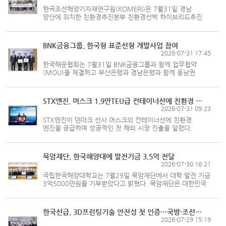
한국조선해양기자재연구원(KOMERI)은 7월31일 경남
양산에 위치한 친환경추진본부 친환경선박 하이브리드추진
육상실증센터에서 축발전전동기(SGM) 적용 중형 선박
동력시스템 통합 성능평가 설비의 시운전에 성공했으며, 관련
조선해양기자재 기술개발의 초석...
BNK금융그룹, 한국형 표준선형 개발사업 참여
2026-07-31 17:45
한국해운협회는 7월31일 BNK금융그룹과 함께 업무협약
(MOU)을 체결하고 부산은행과 경남은행과 함께 동남권
해양금융을 강화하기 위한 협업을 추진한다고 밝혔다. 이번
협약을 계기로 두 기관은 ▲국내 해운기업 선박금융 확대 ▲
국내 표준선형 개발 촉진을 위...
STX엔진, 머스크 1.9만TEU급 컨테이너선에 친환경 엔진 공급
2026-07-31 09:23
STX엔진이 덴마크 선사 머스크의 컨테이너선에 친환경
엔진을 공급하며 성공적인 첫 해외 시장 진출을 알렸다.
STX엔진은 선박 건조를 맡은 중국 NTS조선소와
1만9000TEU급 컨테이너선 총 14척에 탑재될 선박용 엔진
계약을 체결했다고 밝혔다. 이번 계약의...
묵암재단, 한국해양대에 발전기금 3.5억 전달
2026-07-30 16:21
국립한국해양대학교는 7월29일 묵암재단에서 대학 발전 기금
3억5000만원을 기부받았다고 밝혔다. 묵암재단은 대한민국
해운업의 현대화를 이끈 고(故) 묵암(默巖) 박현규 고려해운
명예회장이 후학 양성을 위해 사재를 출연해 설립한 재단이다.
한국해양대 1기(1945...
한국선급, 3D프린팅기술 안전성 첫 인증…국방·조선 활용 기대
2026-07-29 15:19