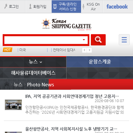
구독/온라인
KSG On
로그인
회원가입
서비스 신청
Air
미국
컨테이너 임대사
석도
미중
뉴스
운항스케줄
해사물류데이터베이스
뉴스
Photo News
IPA, 지역 공공기관과 사회연대경제기업 청년 고용지원 본격 추진
2026-08-06 10:07
인천항만공사(IPA)는 인천국제공항공사, 한국환경공단과 함께
추진하는 '2026년 사회연대경제기업 고용지원금 지원사업'의
지원 대상 기업 6개사를 최종 선정하고, 지난 8월4일
고용지원금 전달식을 개최했다고 밝혔다. 이번 사업은
인천지역 사회연대경제기업의 지...
울산항만공사, 지역 사회복지시설 노후 냉방기기 교체 지원