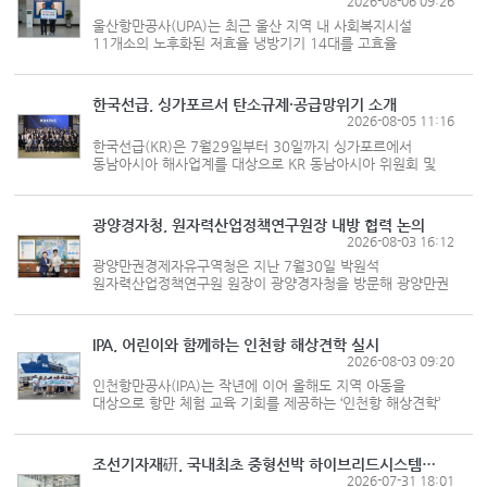
2026-08-06 09:26
울산항만공사(UPA)는 최근 울산 지역 내 사회복지시설
11개소의 노후화된 저효율 냉방기기 14대를 고효율
냉방기기로 교체하는 사업을 마무리 했다고 밝혔다. 약
4600만원이 투입된 이번 사업은 역대급 폭염 속에서
취약계층이 무더위를 안전하게 이겨낼 수 있도...
한국선급, 싱가포르서 탄소규제·공급망위기 소개
2026-08-05 11:16
한국선급(KR)은 7월29일부터 30일까지 싱가포르에서
동남아시아 해사업계를 대상으로 KR 동남아시아 위원회 및
기술세미나를 열고 국제사회의 탄소 규제와 국제 제재에 따른
공급망 위기 상황을 공유했다고 밝혔다. 29일 열린 KR
싱가포르 기술세미나엔 이그제...
광양경자청, 원자력산업정책연구원장 내방 협력 논의
2026-08-03 16:12
광양만권경제자유구역청은 지난 7월30일 박원석
원자력산업정책연구원 원장이 광양경자청을 방문해 광양만권
산업 경쟁력 강화를 위한 협력 방안을 논의했다고 밝혔다.
원자력산업정책연구원은 원자력산업 분야의 정책 연구를
수행하는 전문기관으로, 발전을 통...
IPA, 어린이와 함께하는 인천항 해상견학 실시
2026-08-03 09:20
인천항만공사(IPA)는 작년에 이어 올해도 지역 아동을
대상으로 항만 체험 교육 기회를 제공하는 ‘인천항 해상견학’
프로그램을 실시했다고 밝혔다. 이번 해상견학은 사회공헌
네트워크 행복얼라이언스가 주관하는 ‘행복얼라이언스 스쿨’과
연계 추진됐다. ‘...
조선기자재硏, 국내최초 중형선박 하이브리드시스템 육상실증설비 완비
2026-07-31 18:01