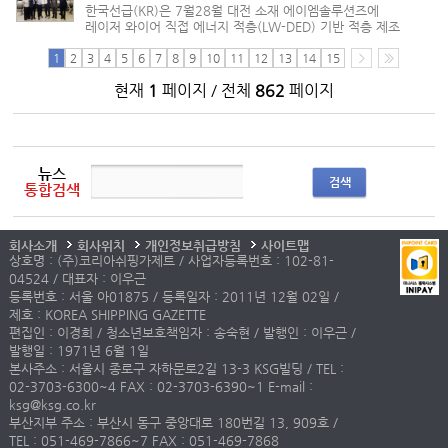
한국선급(KR)은 7월28월 대전 소재 에이엠솔루션즈에
레이저 와이어 직접 에너지 적층(LW-DED) 기반 적층 제조
보수기술에 제조법 인증서를 수여했다고 밝혔다. 한국선급이
금속 구조물의 손상 부위를 적층 제조, 이른바 3D 프린팅으로
1
2
3
4
5
6
7
8
9
10
11
12
13
14
15
복원하는 공정의 안전성과...
현재
1
페이지 / 전체
862
페이지
뉴스
검색
통합검색
회사소개
회사위치
개인정보취급방침
사이트맵
상호명 : (주)코리아쉬핑가제트 / 사업자등록번호 : 102-81-
04524 / 대표자 : 이우근
등록번호 : 서울 아01875 / 등록일자 : 2011년 12월 02일 /
제호 : KOREA SHIPPING GAZETTE
편집인 : 이경희 / 청소년보호책임자 : 송숙현 / 발행인 : 이우근 /
발행일 : 1971년 6월 1일
본사주소 : 서울시 종로구 자하문로2길 13-3 KSG빌딩 / TEL :
02-3703-6300~4 FAX : 02-3703-6390~1 E-mail :
ksg@ksg.co.kr
부산지부 주소 : 부산시 동구 중앙대로 180번길 13, 909호 /
TEL : 051-469-7866~7 FAX : 051-469-7868