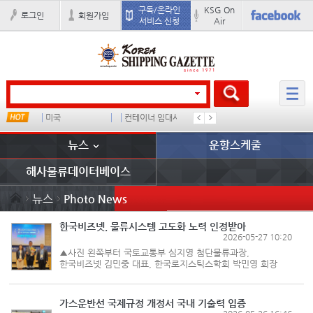
구독/온라인
KSG On
로그인
회원가입
서비스 신청
Air
드
미국
컨테이너 임대사
더블
완하이
뉴스
운항스케줄
해사물류데이터베이스
뉴스
Photo News
한국비즈넷, 물류시스템 고도화 노력 인정받아
2026-05-27 10:20
▲사진 왼쪽부터 국토교통부 심지영 첨단물류과장,
한국비즈넷 김민중 대표, 한국로지스틱스학회 박민영 회장
국제물류 ERP전문기업인 한국비즈넷이 물류시스템을
고도화한 노력을 인정받았다. 한국비즈넷은
한국로지스틱스학회가 주관한 ‘2026년 우수물류사례...
가스운반선 국제규정 개정서 국내 기술력 입증