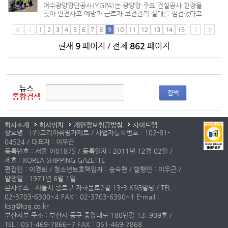
여수광양항만공사(YGPA)는 광양항 주요 건설공사 현장을
찾아 안전사고 예방과 근로자 보건관리 실태를 점검했다고
19일 밝혔다. 이번 점검은 ‘광양항 자동화부두 구축사업’과
‘광양항 율촌 융복합 물류단지 조성공사’ 현장에서 진행됐다.
1
2
3
4
5
6
7
8
9
10
11
12
13
14
15
본격적인 여름철 ...
현재
9
페이지 / 전체
862
페이지
뉴스
검색
통합검색
회사소개
회사위치
개인정보취급방침
사이트맵
상호명 : (주)코리아쉬핑가제트 / 사업자등록번호 : 102-81-
04524 / 대표자 : 이우근
등록번호 : 서울 아01875 / 등록일자 : 2011년 12월 02일 /
제호 : KOREA SHIPPING GAZETTE
편집인 : 이경희 / 청소년보호책임자 : 송숙현 / 발행인 : 이우근 /
발행일 : 1971년 6월 1일
본사주소 : 서울시 종로구 자하문로2길 13-3 KSG빌딩 / TEL :
02-3703-6300~4 FAX : 02-3703-6390~1 E-mail :
ksg@ksg.co.kr
부산지부 주소 : 부산시 동구 중앙대로 180번길 13, 909호 /
TEL : 051-469-7866~7 FAX : 051-469-7868