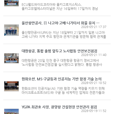
ECU월드와이드코리아와 올카고로지스틱스,
올카고유엘에스터미널은 지난 16일부터 17일까지 경남
창원시 진해구 올카고유엘에스터미널에서 2026년도 임직원
워크숍을 진행했다고 밝혔다. 올해 워크숍은 3개사 임직원 약
120명이 참여해 물류 현장을 둘러보고 소...
울산항만공사, 日 나고야·고베·니가타서 화물 유치 박차
2026-05-21 17:37
울산항만공사(UPA)는 지난 18일부터 21일까지 일본 나고야·
고베·니가타 지역 주요 항만과 관계기관을 방문해 협력 관계를
구축하고 영업 활동을 펼쳤다고 21일 밝혔다. 일본은
울산항의 핵심 교역국 중 하나로 2025년 기준 한·일 항만 간
전체 교역 물동량은...
대한항공, 통합 출범 앞두고 노사합동 안전보건점검
2026-05-21 11:40
대한항공은 20일 인천 중구 대한항공 항공기 정비고에서
‘노사합동 안전보건점검’을 실시했다고 밝혔다. 통합 항공사
출범을 앞두고 조직과 작업환경 변화에 선제적으로 대응하고
항공기 정비 과정에서 발생할 수 있는 위험요인을 사전에
예방하고자 항공기 정...
한화오션, MS·구글등과 인공지능 기반 함정 기술 논의
2026-05-21 10:52
한화오션이 인공지능(AI) 기반 함정 기술 역량을 키우기 위해
마이크로소프트(MS)와 구글 등 세계적인 업체의 전문가들과
머리를 맞댔다. 한화오션은 지난 19일 서울 중구
한화빌딩에서 총 3개의 세션으로 구성된 ‘제4회 차세대
스마트 함정 기술 연구회’를 열...
YGPA 최관호 사장, 광양항 건설현장 안전관리 점검
2026-05-19 11:52