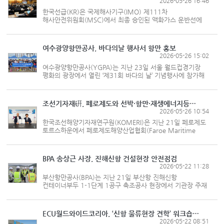
2026-05-26 16:46
한국선급(KR)은 국제해사기구(IMO) 제111차
해사안전위원회(MSC)에서 최종 승인된 액화가스 운반선에
관한 국제 협약(IGC코드) 개정안에 KR이 제안한 주요
사항들이 개정안에 반영됐다고 26일 밝혔다. IGC코드는 LNG
LPG 등 액화가스 운반선의 구조와 설비 등...
여수광양항만공사, 바다의날 행사서 항만 홍보
2026-05-26 15:02
여수광양항만공사(YGPA)는 지난 23일 서울 월드컵경기장
평화의 광장에서 열린 ‘제31회 바다의 날’ 기념행사에 참가해
대국민 홍보 활동을 진행했다고 밝혔다. YGPA는 이날 임직원
마라톤에 참여하고 홍보부스를 운영했다. 또 QR코드를
활용한 SNS 이벤트...
조선기자재硏, 페로제도와 선박·항만·재생에너지등서 협력 확대
2026-05-26 10:54
한국조선해양기자재연구원(KOMERI)은 지난 21일 페로제도
토르스하운에서 페로제도해양산업협회(Faroe Maritime
Industries Association)와 조선·수산 및 해양서비스
분야에서 협력을 강화하고자 양해각서(MOU)를 체결했다고
밝혔다. 이번 협약은 북대서양 수산업의 핵심...
BPA 송상근 사장, 진해신항 건설현장 안전점검
2026-05-22 11:28
부산항만공사(BPA)는 지난 21일 부산항 진해신항
컨테이너부두 1-1단계 1공구 축조공사 현장에서 기관장 주재
안전점검을 실시했다고 밝혔다. 이번 점검은 ‘2026년 부산항
안전점검 종합계획’에 따라 추진됐다. 송상근 부산항만공사
사장은 직접 건설현장을 찾...
ECU월드와이드코리아, ‘신항 물류현장 견학’ 워크숍 실시
2026-05-22 08:51