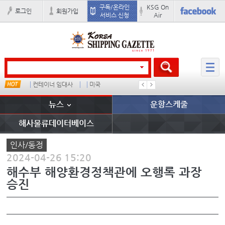
구독/온라인
KSG On
로그인
회원가입
서비스 신청
Air
컨테이너 임대사
미국
1
뉴스
운항스케줄
해사물류데이터베이스
인사/동정
2024-04-26 15:20
해수부 해양환경정책관에 오행록 과장
승진