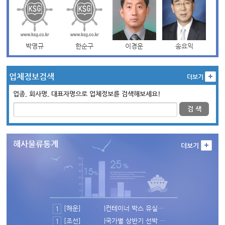
박영규
한순구
이경운
송요익
업체정보검색
더보기
업종, 회사명, 대표자명으로 업체정보를 검색해보세요!
검 색
해사물류통계
더보기
[해운]
|컨테이너 박스 유실사고 추이(2008~2025년)
1
[조선]
|국가별 상반기 선박 수주량 추이(2022~2026년)
1