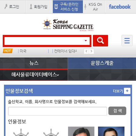
구독/온라인
KSG On
로그인
회원가입
서비스 신청
Air
미국
컨테이너 임대사
석도
미중
뉴스
운항스케줄
해사물류데이터베이스
인물정보검색
더보기
출신학교, 이름, 회사명으로 인물정보를 검색해보세요.
검 색
인물정보