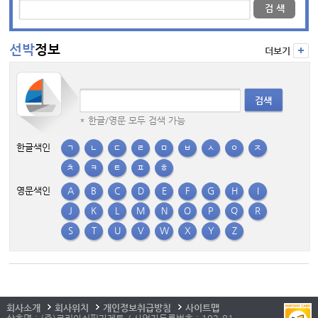
검 색
선박
정보
더보기
검색
* 한글/영문 모두 검색 가능
한글색인
ㄱ
ㄴ
ㄷ
ㄹ
ㅁ
ㅂ
ㅅ
ㅇ
ㅈ
ㅊ
ㅋ
ㅌ
ㅍ
ㅎ
영문색인
A
B
C
D
E
F
G
H
I
J
K
L
M
N
O
P
Q
R
S
T
U
V
W
X
Y
Z
회사소개
회사위치
개인정보취급방침
사이트맵