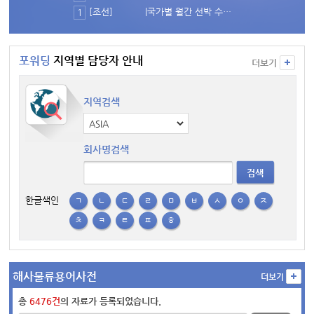
[조선]
|국가별 월간 선박 수주량 추이(2026년 1~6월)
1
포워딩
지역별 담당자 안내
더보기
지역검색
회사명검색
검색
한글색인
ㄱ
ㄴ
ㄷ
ㄹ
ㅁ
ㅂ
ㅅ
ㅇ
ㅈ
ㅊ
ㅋ
ㅌ
ㅍ
ㅎ
해사물류용어사전
더보기
총
6476건
의 자료가 등록되었습니다.