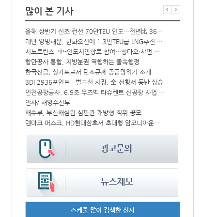
많이 본 기사
올해 상반기 신조 컨선 70만TEU 인도…전년比 36% 감소
‘韓中 웃고 
해수부 新청사 부산북항 재개발 부지에 짓는다…2030년 완공
대만 양밍해운, 한화오션에 1.3만TEU급 LNG추진 컨선 6척 발주
CJ대한통운, 대구 도심서 자율주행 화물운송 시범 운행
시노트란스, 中-인도서안항로 참여…칭다오·샤먼 직항
中-라오스 화물열차 상반기 수출입액 3.6조…전년比 34%↑
항만공사 통합, 지방분권 역행하는 졸속행정
한국선급, 싱가포르서 탄소규제·공급망위기 소개
컨운임지수 4
IPA, 지역 공공기관과 사회연대경제기업 청년 고용지원 본격 추진
BDI 2936포인트…벌크선 시장, 全 선형서 동반 상승
인천공항공사, 6.9조 우즈벡 타슈켄트 신공항 사업 참여
페덱스, 광저
울산항만공사, 지역 사회복지시설 노후 냉방기기 교체 지원
인사/ 해양수산부
↑
해수부, 부산해심원 심판관 개방형 직위 공모
프랑스 CMA 
덴마크 머스크, HD현대삼호서 초대형 암모니아운반선 인도받아
인사/ 해양수
스케줄 많이 검색한 선사