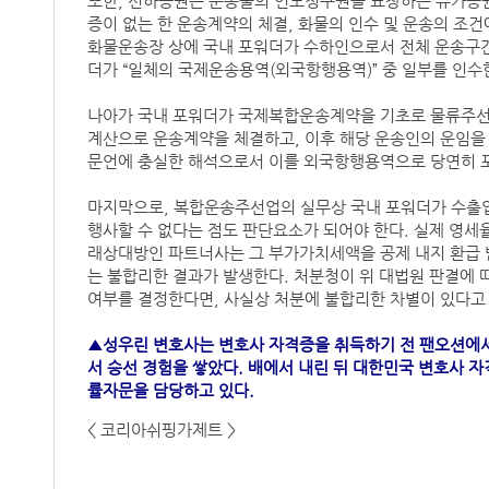
또한, 선하증권은 운송물의 인도청구권을 표창하는 유가증
증이 없는 한 운송계약의 체결, 화물의 인수 및 운송의 조건에 관
화물운송장 상에 국내 포워더가 수하인으로서 전체 운송구간
더가 “일체의 국제운송용역(외국항행용역)” 중 일부를 인수
나아가 국내 포워더가 국제복합운송계약을 기초로 물류주선
계산으로 운송계약을 체결하고, 이후 해당 운송인의 운임을
문언에 충실한 해석으로서 이를 외국항행용역으로 당연히 
마지막으로, 복합운송주선업의 실무상 국내 포워더가 수출
행사할 수 없다는 점도 판단요소가 되어야 한다. 실제 영세율
래상대방인 파트너사는 그 부가가치세액을 공제 내지 환급 
는 불합리한 결과가 발생한다. 처분청이 위 대법원 판결에
여부를 결정한다면, 사실상 처분에 불합리한 차별이 있다고
▲성우린 변호사는 변호사 자격증을 취득하기 전 팬오션에서
서 승선 경험을 쌓았다. 배에서 내린 뒤 대한민국 변호사 
률자문을 담당하고 있다.
< 코리아쉬핑가제트 >