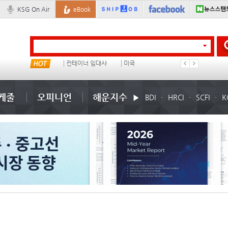
KSG On Air
eBook
물동량
컨테이너 임대사
미국
1
케줄
오피니언
해운지수
BDI
HRCI
SCFI
K