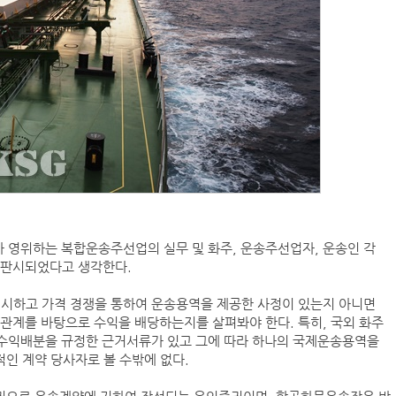
(주)맥스피드
NANSHA | China
가 영위하는 복합운송주선업의 실무 및 화주, 운송주선업자, 운송인 각
 판시되었다고 생각한다.
컨테이너 박스 유실사고 추이(2008~2025년)
국가별 상반기 선박 수주량 추이(2022~2026년)
제시하고 가격 경쟁을 통하여 운송용역을 제공한 사정이 있는지 아니면
국가별 월간 선박 수주량 추이(2026년 1~6월)
관계를 바탕으로 수익을 배당하는지를 살펴봐야 한다. 특히, 국외 화주
2026년 상반기 인도된 신조 컨테이너선 명단-1
, 수익배분을 규정한 근거서류가 있고 그에 따라 하나의 국제운송용역을
2026년 상반기 인도된 신조 컨테이너선 명단-2
인 계약 당사자로 볼 수밖에 없다.