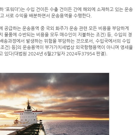
 ‘포워더’)는 수입 건이든 수출 건이든 간에 해외에 소재하고 있는 운송
하고 서로 수익을 배분하면서 운송용역을 수행한다.
‘韓中 웃고 日 울고’ 상반기 선박수주량 희비교차
에 공급하는 운송용역 중 국외 화주가 운송 관련 모든 비용을 부담하게
까지 물품에 수반되는 비용을 모두 매수인이 지불하는 조건) 등, 수입의 경
판매자가 배송과정에서 발생하는 위험을 부담하는 것으로서, 수입국에서의 수입
컨운임지수 4주만에 반등…美·중동 두자릿수↑
 조건) 등]의 운송용역이 부가가치세법상 외국항행용역이 아니며 영세율
다(대법원 2024년 6월27일자 2024두37954 판결).
페덱스, 광저우-시드니 직항 화물노선 개설
프랑스 CMA CGM, 2분기 순이익 1.1조…48%
인사/ 해양수산부