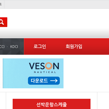
국제선박투자운용
吏꾪씗��
물동량
컨테이너 임대사
로그인
회원가입
CCI
KDCI
선박운항스케줄