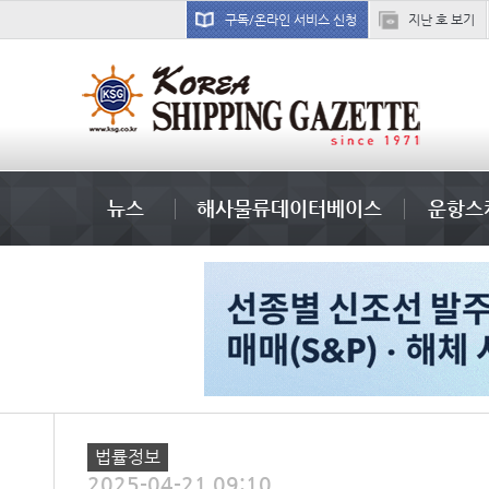
구독/온라인 서비스 신청
지난 호 보기
吏꾪씗��
뉴스
해사물류데이터베이스
운항스
법률정보
2025-04-21 09:10