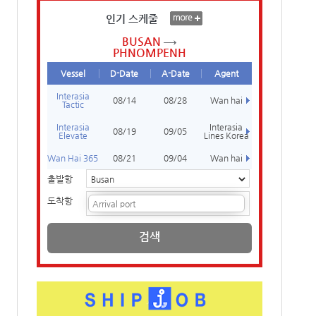
인기 스케줄
BUSAN
PHNOMPENH
Vessel
D-Date
A-Date
Agent
Interasia
08/14
08/28
Wan hai
Tactic
Interasia
Interasia
08/19
09/05
Elevate
Lines Korea
Wan Hai 365
08/21
09/04
Wan hai
출발항
도착항
검색