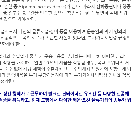
권으로 운송계약에 기하여 작성되는 유인증권이며, 항공화물운송장은 반
한 증거(prima facie evidence)가 된다. 따라서 선하증권이나 항공
 중 일부 운송구간을 인수한 것으로 확인되는 경우, 당연히 국내 포워
한 것으로 봐야 한다.
업자로서 타인의 물류시설·장비 등을 이용하여 운송인과 자기 명의와
 최종적으로 국외 화주가 지급한 사실이 있다면, 부가가치세법령 규정의
포함해야 한다.
업자와 수입업자 중 누가 운송비용을 부담하는지에 대해 어떠한 권리도
 적용을 배제하고 일반 10%의 세율을 적용할 경우, 국내 포워더의 거
받을 수 없어 해당 세액이 수출재화 또는 수입재화의 원가에 포함되게 되
 따라 운송비용을 누가 부담하는지에 따라 부가가치세법령상 영세율 적용
 생각한다.
 상선 항해사로 근무하며 벌크선 컨테이너선 유조선 등 다양한 선종에
자격증을 취득하고, 현재 로펌에서 다양한 해운·조선·물류기업의 송무와 법