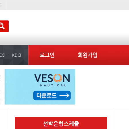
���ͤ
미중
냉동
미국
로그인
회원가입
CCI
KDCI
선박운항스케줄