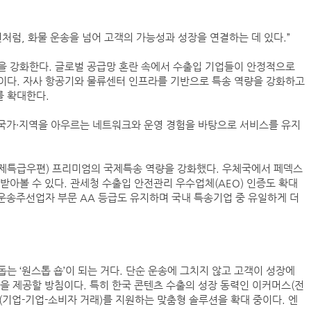
처럼, 화물 운송을 넘어 고객의 가능성과 성장을 연결하는 데 있다.”
프랑스 CMA CGM, 2분기 순이익 1.1조…48%
컨운임지수 4주만에 반등…美·중동 두자릿수↑
을 강화한다. 글로벌 공급망 혼란 속에서 수출입 기업들이 안정적으로
이다. 자사 항공기와 물류센터 인프라를 기반으로 특송 역량을 강화하고
를 확대한다.
울산항만공사, 중소기업 ESG 지원사업 참여기업 
 국가·지역을 아우르는 네트워크와 운영 경험을 바탕으로 서비스를 유지
인사/ 해양수산부
국제특급우편) 프리미엄의 국제특송 역량을 강화했다. 우체국에서 페덱스
페덱스, 광저우-시드니 직항 화물노선 개설
받아볼 수 있다. 관세청 수출입 안전관리 우수업체(AEO) 인증도 확대
운송주선업자 부문 AA 등급도 유지하며 국내 특송기업 중 유일하게 더
는 ‘원스톱 숍’이 되는 거다. 단순 운송에 그치지 않고 고객이 성장에
을 제공할 방침이다. 특히 한국 콘텐츠 수출의 성장 동력인 이커머스(전
C(기업-기업-소비자 거래)를 지원하는 맞춤형 솔루션을 확대 중이다. 엔