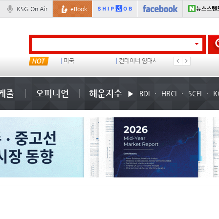
KSG On Air
eBook
냉동
미국
컨테이너 임대사
석도
케줄
오피니언
해운지수
BDI
HRCI
SCFI
K