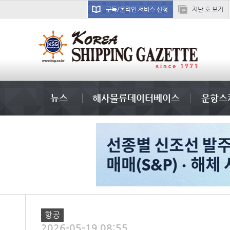
구독/온라인 서비스 신청
지난 호 보기
미중
뉴스
해사물류데이터베이스
운항스
항공
2026-05-19 08:55