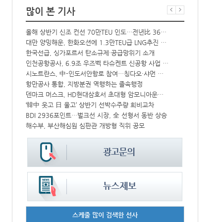
많이 본 기사
↑
올해 상반기 신조 컨선 70만TEU 인도…전년比 36% 감소
프랑스 CMA 
대만 양밍해운, 한화오션에 1.3만TEU급 LNG추진 컨선 6척 발주
컨운임지수 4
해수부 新청사 부산북항 재개발 부지에 짓는다…2030년 완공
한국선급, 싱가포르서 탄소규제·공급망위기 소개
中-라오스 화물열차 상반기 수출입액 3.6조…전년比 34%↑
인천공항공사, 6.9조 우즈벡 타슈켄트 신공항 사업 참여
CJ대한통운, 대구 도심서 자율주행 화물운송 시범 운행
시노트란스, 中-인도서안항로 참여…칭다오·샤먼 직항
모집
항만공사 통합, 지방분권 역행하는 졸속행정
울산항만공사,
덴마크 머스크, HD현대삼호서 초대형 암모니아운반선 인도받아
인사/ 해양수
中 시안-유럽 정기화물열차 상반기 운행실적 3000회 돌파
‘韓中 웃고 日 울고’ 상반기 선박수주량 희비교차
IPA, 지역 공공기관과 사회연대경제기업 청년 고용지원 본격 추진
BDI 2936포인트…벌크선 시장, 全 선형서 동반 상승
해수부, 부산해심원 심판관 개방형 직위 공모
페덱스, 광저
스케줄 많이 검색한 선사