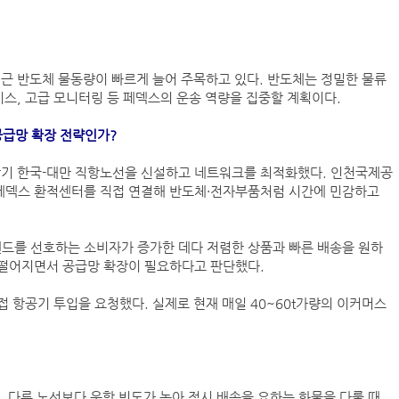
(주)맥스피드
NHAVA SHEVA | India
근 반도체 물동량이 빠르게 늘어 주목하고 있다. 반도체는 정밀한 물류
비스, 고급 모니터링 등 페덱스의 운송 역량을 집중할 계획이다.
공급망 확장 전략인가?
반기 한국-대만 직항노선을 신설하고 네트워크를 최적화했다. 인천국제공
페덱스 환적센터를 직접 연결해 반도체·전자부품처럼 시간에 민감하고
랜드를 선호하는 소비자가 증가한 데다 저렴한 상품과 빠른 배송을 원하
아떨어지면서 공급망 확장이 필요하다고 판단했다.
컨테이너 박스 유실사고 추이(2008~2025년)
국가별 상반기 선박 수주량 추이(2022~2026년)
 항공기 투입을 요청했다. 실제로 현재 매일 40~60t가량의 이커머스
국가별 월간 선박 수주량 추이(2026년 1~6월)
2026년 상반기 인도된 신조 컨테이너선 명단-1
2026년 상반기 인도된 신조 컨테이너선 명단-2
. 다른 노선보다 운항 빈도가 높아 적시 배송을 요하는 화물을 다룰 때