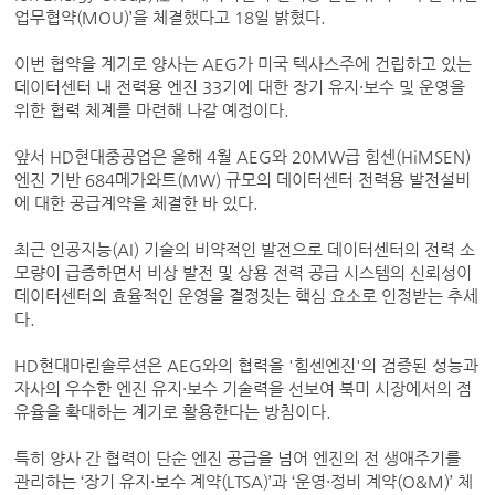
업무협약(MOU)’을 체결했다고 18일 밝혔다.
이번 협약을 계기로 양사는 AEG가 미국 텍사스주에 건립하고 있는
데이터센터 내 전력용 엔진 33기에 대한 장기 유지·보수 및 운영을
위한 협력 체계를 마련해 나갈 예정이다.
앞서 HD현대중공업은 올해 4월 AEG와 20MW급 힘센(HiMSEN)
엔진 기반 684메가와트(MW) 규모의 데이터센터 전력용 발전설비
에 대한 공급계약을 체결한 바 있다.
최근 인공지능(AI) 기술의 비약적인 발전으로 데이터센터의 전력 소
모량이 급증하면서 비상 발전 및 상용 전력 공급 시스템의 신뢰성이
데이터센터의 효율적인 운영을 결정짓는 핵심 요소로 인정받는 추세
다.
HD현대마린솔루션은 AEG와의 협력을 '힘센엔진'의 검증된 성능과
자사의 우수한 엔진 유지·보수 기술력을 선보여 북미 시장에서의 점
유율을 확대하는 계기로 활용한다는 방침이다.
특히 양사 간 협력이 단순 엔진 공급을 넘어 엔진의 전 생애주기를
관리하는 ‘장기 유지·보수 계약(LTSA)’과 ‘운영·정비 계약(O&M)’ 체