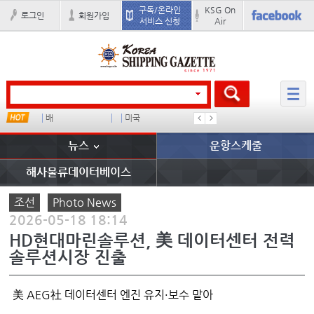
구독/온라인
KSG On
로그인
회원가입
서비스 신청
Air
u
배
미국
컨테이너 임대사
경상이익
뉴스
운항스케줄
해사물류데이터베이스
조선
Photo News
2026-05-18 18:14
HD현대마린솔루션, 美 데이터센터 전력
솔루션시장 진출
美 AEG社 데이터센터 엔진 유지·보수 맡아