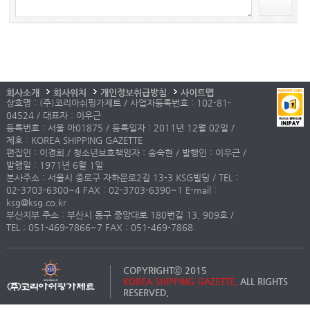
회사소개
회사위치
개인정보취급방침
사이트맵
상호명 : (주)코리아쉬핑가제트 / 사업자등록번호 : 102-81-
04524 / 대표자 : 이우근
등록번호 : 서울 아01875 / 등록일자 : 2011년 12월 02일 /
제호 : KOREA SHIPPING GAZETTE
편집인 : 이경희 / 청소년보호책임자 : 송숙현 / 발행인 : 이우근 /
발행일 : 1971년 6월 1일
본사주소 : 서울시 종로구 자하문로2길 13-3 KSG빌딩 / TEL :
02-3703-6300~4 FAX : 02-3703-6390~1 E-mail :
ksg@ksg.co.kr
부산지부 주소 : 부산시 동구 중앙대로 180번길 13, 909호 /
TEL : 051-469-7866~7 FAX : 051-469-7868
COPYRIGHTⓒ 2015
KOREA SHIPPING GAZETTE.
ALL RIGHTS
RESERVED.