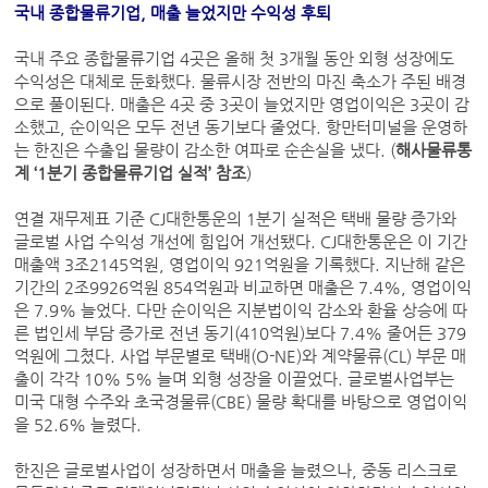
국내 종합물류기업, 매출 늘었지만 수익성 후퇴
국내 주요 종합물류기업 4곳은 올해 첫 3개월 동안 외형 성장에도
수익성은 대체로 둔화했다. 물류시장 전반의 마진 축소가 주된 배경
으로 풀이된다. 매출은 4곳 중 3곳이 늘었지만 영업이익은 3곳이 감
소했고, 순이익은 모두 전년 동기보다 줄었다. 항만터미널을 운영하
는 한진은 수출입 물량이 감소한 여파로 순손실을 냈다. (
해사물류통
계 ‘1분기 종합물류기업 실적’ 참조
)
연결 재무제표 기준 CJ대한통운의 1분기 실적은 택배 물량 증가와
글로벌 사업 수익성 개선에 힘입어 개선됐다. CJ대한통운은 이 기간
매출액 3조2145억원, 영업이익 921억원을 기록했다. 지난해 같은
기간의 2조9926억원 854억원과 비교하면 매출은 7.4%, 영업이익
은 7.9% 늘었다. 다만 순이익은 지분법이익 감소와 환율 상승에 따
른 법인세 부담 증가로 전년 동기(410억원)보다 7.4% 줄어든 379
억원에 그쳤다. 사업 부문별로 택배(O-NE)와 계약물류(CL) 부문 매
출이 각각 10% 5% 늘며 외형 성장을 이끌었다. 글로벌사업부는
미국 대형 수주와 초국경물류(CBE) 물량 확대를 바탕으로 영업이익
을 52.6% 늘렸다.
한진은 글로벌사업이 성장하면서 매출을 늘렸으나, 중동 리스크로