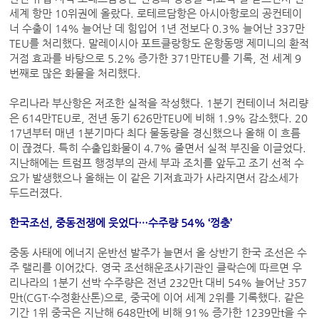
세계 항만 10위권에 올랐다. 로테르담항은 아시아항로의 공컨테이
너 수출이 14% 늘어난 데 힘입어 1년 전보다 0.3% 늘어난 337만
TEU를 처리했다. 말레이시아 포트클랑항도 운항동맹 제미니의 환적
거점 효과를 바탕으로 5.2% 증가한 371만TEU를 기록, 전 세계 9
번째로 많은 화물을 처리했다.
우리나라 부산항은 저조한 실적을 작성했다. 1분기 컨테이너 처리량
은 614만TEU로, 전년 동기 626만TEU에 비해 1.9% 감소했다. 20
17년부터 매년 1분기마다 최다 물동량을 경신했으나 올해 이 흐름
이 끊겼다. 특히 수출입화물이 4.7% 줄면서 실적 부진을 이글었다.
지난해에는 트럼프 행정부의 관세 부과 조치를 앞두고 조기 선적 수
요가 발생했으나 올해는 이 같은 기저효과가 사라지면서 감소세가
두드러졌다.
한국조선, 중동전쟁에 웃었다…수주량 54% ‘껑충’
중동 사태에 에너지 운반선 발주가 늘면서 올 상반기 한국 조선은 수
주 랠리를 이어갔다. 영국 조선해운조사기관인 클락슨에 따르면 우
리나라의 1분기 선박 수주량은 전년 232만t 대비 54% 늘어난 357
만t(CGT·수정환산톤)으로, 중국에 이어 세계 2위를 기록했다. 같은
기간 1위 중국은 지난해 648만t에 비해 91% 증가한 1239만t을 수