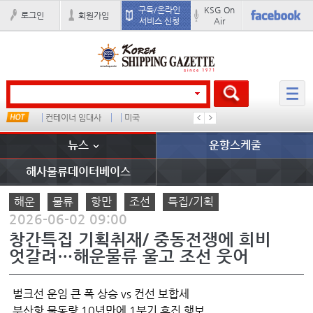
구독/온라인
KSG On
로그인
회원가입
서비스 신청
Air
컨테이너 임대사
미국
���ͤ
석도
뉴스
운항스케줄
해사물류데이터베이스
해운
물류
항만
조선
특집/기획
2026-06-02 09:00
창간특집 기획취재/ 중동전쟁에 희비
엇갈려…해운물류 울고 조선 웃어
벌크선 운임 큰 폭 상승 vs 컨선 보합세
부산항 물동량 10년만에 1분기 후진 행보