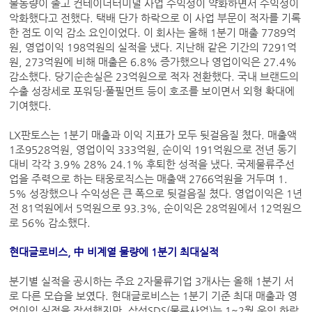
물동량이 줄고 컨테이너터미널 사업 수익성이 약화하면서 수익성이
악화했다고 전했다. 택배 단가 하락으로 이 사업 부문이 적자를 기록
한 점도 이익 감소 요인이었다. 이 회사는 올해 1분기 매출 7789억
원, 영업이익 198억원의 실적을 냈다. 지난해 같은 기간의 7291억
원, 273억원에 비해 매출은 6.8% 증가했으나 영업이익은 27.4%
감소했다. 당기순손실은 23억원으로 적자 전환했다. 국내 브랜드의
수출 성장세로 포워딩·풀필먼트 등이 호조를 보이면서 외형 확대에
기여했다.
LX판토스는 1분기 매출과 이익 지표가 모두 뒷걸음질 쳤다. 매출액
1조9528억원, 영업이익 333억원, 순이익 191억원으로 전년 동기
대비 각각 3.9% 28% 24.1% 후퇴한 성적을 냈다. 국제물류주선
업을 주력으로 하는 태웅로직스는 매출액 2766억원을 거두며 1.
5% 성장했으나 수익성은 큰 폭으로 뒷걸음질 쳤다. 영업이익은 1년
전 81억원에서 5억원으로 93.3%, 순이익은 28억원에서 12억원으
로 56% 감소했다.
현대글로비스, 中 비계열 물량에 1분기 최대실적
분기별 실적을 공시하는 주요 2자물류기업 3개사는 올해 1분기 서
로 다른 모습을 보였다. 현대글로비스는 1분기 기준 최대 매출과 영
업이익 실적을 작성했지만, 삼성SDS(물류사업)는 1~2월 운임 하락