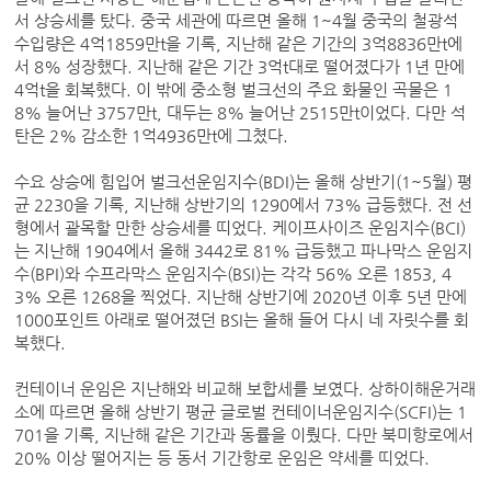
서 상승세를 탔다. 중국 세관에 따르면 올해 1~4월 중국의 철광석
수입량은 4억1859만t을 기록, 지난해 같은 기간의 3억8836만t에
서 8% 성장했다. 지난해 같은 기간 3억t대로 떨어졌다가 1년 만에
4억t을 회복했다. 이 밖에 중소형 벌크선의 주요 화물인 곡물은 1
8% 늘어난 3757만t, 대두는 8% 늘어난 2515만t이었다. 다만 석
탄은 2% 감소한 1억4936만t에 그쳤다.
수요 상승에 힘입어 벌크선운임지수(BDI)는 올해 상반기(1~5월) 평
균 2230을 기록, 지난해 상반기의 1290에서 73% 급등했다. 전 선
형에서 괄목할 만한 상승세를 띠었다. 케이프사이즈 운임지수(BCI)
는 지난해 1904에서 올해 3442로 81% 급등했고 파나막스 운임지
수(BPI)와 수프라막스 운임지수(BSI)는 각각 56% 오른 1853, 4
3% 오른 1268을 찍었다. 지난해 상반기에 2020년 이후 5년 만에
1000포인트 아래로 떨어졌던 BSI는 올해 들어 다시 네 자릿수를 회
복했다.
컨테이너 운임은 지난해와 비교해 보합세를 보였다. 상하이해운거래
소에 따르면 올해 상반기 평균 글로벌 컨테이너운임지수(SCFI)는 1
701을 기록, 지난해 같은 기간과 동률을 이뤘다. 다만 북미항로에서
20% 이상 떨어지는 등 동서 기간항로 운임은 약세를 띠었다.