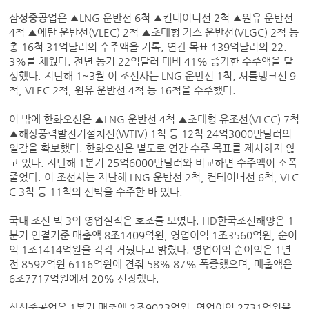
삼성중공업은 ▲LNG 운반선 6척 ▲컨테이너선 2척 ▲원유 운반선
4척 ▲에탄 운반선(VLEC) 2척 ▲초대형 가스 운반선(VLGC) 2척 등
총 16척 31억달러의 수주액을 기록, 연간 목표 139억달러의 22.
3%를 채웠다. 전년 동기 22억달러 대비 41% 증가한 수주액을 달
성했다. 지난해 1~3월 이 조선사는 LNG 운반선 1척, 셔틀탱크선 9
척, VLEC 2척, 원유 운반선 4척 등 16척을 수주했다.
이 밖에 한화오션은 ▲LNG 운반선 4척 ▲초대형 유조선(VLCC) 7척
▲해상풍력발전기설치선(WTIV) 1척 등 12척 24억3000만달러의
일감을 확보했다. 한화오션은 별도로 연간 수주 목표를 제시하지 않
고 있다. 지난해 1분기 25억6000만달러와 비교하면 수주액이 소폭
줄었다. 이 조선사는 지난해 LNG 운반선 2척, 컨테이너선 6척, VLC
C 3척 등 11척의 선박을 수주한 바 있다.
국내 조선 빅 3의 영업실적은 호조를 보였다. HD한국조선해양은 1
분기 연결기준 매출액 8조1409억원, 영업이익 1조3560억원, 순이
익 1조1414억원을 각각 거뒀다고 밝혔다. 영업이익 순이익은 1년
전 8592억원 6116억원에 견줘 58% 87% 폭증했으며, 매출액은
6조7717억원에서 20% 신장했다.
삼성중공업은 1분기 매출액 2조9023억원, 영업이익 2731억원을