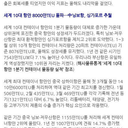
출은 회복세를 띠었지만 이익 지표는 올해도 내리막을 걸었다.
‌세계 10대 항만 8000만TEU 돌파…中닝보항, 싱가포르 추월
세계 10대 컨테이너 항만의 1분기 물동량이 대체로 증가한 가운데
상위권에 포진한 중국 항만의 성장세가 두드러졌다. 특히 닝보·저우
산항은 최대 환적항만인 싱가포르항을 제치고 2위로 도약했다. 1~3
월 상위 10개 항만의 컨테이너 처리량은 20피트 컨테이너(TEU) 기
준 8076만TEU로, 올해도 성장세를 유지했다. 1년 전 같은 시기인
7543만TEU보다 7.1% 늘어난 수치다. 우리나라 부산항은 유일하
게 역성장했지만 10위권 자리는 지켰다. (
해사물류통계 ‘세계 10대
항만 1분기 컨테이너 물동량 실적’ 참조
)
세계 최대 컨테이너 항만인 중국 상하이항은 올해 첫 3개월 동안 14
10만6000TEU를 처리하며 역대 같은 기간 최고치를 경신했다. 1월
506만TEU, 2월 435만TEU, 3월 469만TEU를 각각 기록해 전년 동
기(1321만TEU) 대비 6.7% 늘었다. 리튬배터리, 태양광, 전기차
등 고부가가치 제품의 수출 증가가 핵심 요인으로 작용했다.
같은 기간 중국 닝보·저우산항은 1155만TEU를 처리해 세계 컨테이
너항만 2위에 올랐다. 1년 전 1007만TEU에 견줘 14.7% 증가했