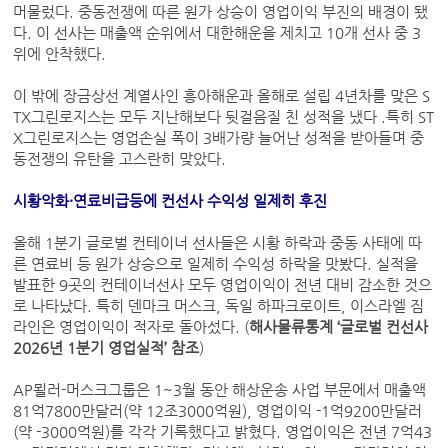
머물렀다. 중동전쟁에 따른 원가 상승이 영업이익 부진의 배경이 됐
다. 이 선사는 매출액 순위에서 대한해운을 제치고 10개 선사 중 3
위에 안착했다.
이 밖에 장금상선 계열사인 흥아해운과 올해로 설립 4년차를 맞은 S
TX그린로지스는 모두 지난해보다 뒷걸음질 친 성적을 냈다 .특히 ST
X그린로지스는 영업손실 폭이 3배가량 늘어난 성적을 받아들며 중
동전쟁의 유탄을 고스란히 맞았다.
시황악화·연료비급등에 컨선사 수익성 일제히 후진
올해 1분기 글로벌 컨테이너 선사들은 시황 하락과 중동 사태에 따
른 연료비 등 원가 상승으로 일제히 수익성 하락을 맛봤다. 실적을
발표한 9곳의 컨테이너선사 모두 영업이익이 전년 대비 감소한 것으
로 나타났다. 특히 덴마크 머스크, 독일 하파크로이트, 이스라엘 짐
라인은 영업이익이 적자로 돌아섰다. (
해사물류통계 ‘글로벌 컨선사
2026년 1분기 영업실적’ 참조
)
AP묄러-머스크그룹은 1~3월 동안 해상운송 사업 부문에서 매출액
81억7800만달러(약 12조3000억원), 영업이익 -1억9200만달러
(약 -3000억원)를 각각 기록했다고 밝혔다. 영업이익은 전년 7억43