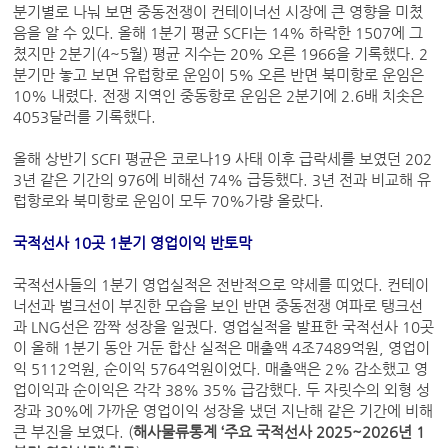
분기별로 나눠 보면 중동전쟁이 컨테이너선 시장에 큰 영향을 미쳤
음을 알 수 있다. 올해 1분기 평균 SCFI는 14% 하락한 1507에 그
쳤지만 2분기(4~5월) 평균 지수는 20% 오른 1966을 기록했다. 2
분기만 놓고 보면 유럽항로 운임이 5% 오른 반면 북미항로 운임은
10% 내렸다. 전쟁 지역인 중동항로 운임은 2분기에 2.6배 치솟은
4053달러를 기록했다.
올해 상반기 SCFI 평균은 코로나19 사태 이후 급락세를 보였던 202
3년 같은 기간의 976에 비해선 74% 급등했다. 3년 전과 비교해 유
럽항로와 북미항로 운임이 모두 70%가량 올랐다.
국적선사 10곳 1분기 영업이익 반토막
국적선사들의 1분기 영업실적은 전반적으로 약세를 띠었다. 컨테이
너선과 벌크선이 부진한 모습을 보인 반면 중동전쟁 여파로 탱크선
과 LNG선은 깜짝 성장을 일궜다. 영업실적을 발표한 국적선사 10곳
이 올해 1분기 동안 거둔 합산 실적은 매출액 4조7489억원, 영업이
익 5112억원, 순이익 5764억원이었다. 매출액은 2% 감소했고 영
업이익과 순이익은 각각 38% 35% 급감했다. 두 자릿수의 외형 성
장과 30%에 가까운 영업이익 성장을 냈던 지난해 같은 기간에 비해
큰 부진을 보였다. (
해사물류통계 ‘주요 국적선사 2025~2026년 1