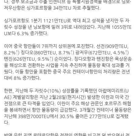
다. 정부 보조금과 수출 인센티브 등 특별지원정책을 배경으로 닝보·
저우산항은 싱가포르항을 34만TEU 차로 추월했다.
싱가포르항도 1분기 1121만TEU로 역대 최고 성적을 냈지만 두 자
릿수 성장을 낸 닝보항에 밀려 3위로 내려앉았다. 지난해 1055만TE
U보다 6.3% 증가했다.
이어 중국 항만들이 7위까지 상위권에 포진했다. 선전(909만TEU,
8.2%↑) 칭다오(860만TEU, 8.7%↑) 광저우(672만TEU, 4.5%↑)
톈진(626만TEU, 9.5%↑) 순이었다. 칭다오항과 톈진항은 육상운송
을 해상으로 전환하는 사업을 지속 추진하며 물동량 확대 성과를 거
뒀다. 이들 항만을 포함한 중국 주요 컨테이너항만의 처리량은 전년
대비 8% 증가했다.
한편, 지난해 두 자릿수(10%) 성장률을 기록했던 아랍에미리트(U
AE) 제벨알리항은 지난 2월28일(현지시간) 발생한 이란과 미국 간
전쟁으로 큰 타격을 입었다. 이란이 주요 해상 관문인 호르무즈 해협
을 봉쇄하면서 항만 물동량이 급감했다. 3개월간 컨테이너 물동량은
지난해 398만7000TEU에서 30.5% 줄어든 277만TEU로 집계됐
다.
반면 유럽 지역 로테르담항은 전쟁의 영향을 비교적 덜 받으면서 전