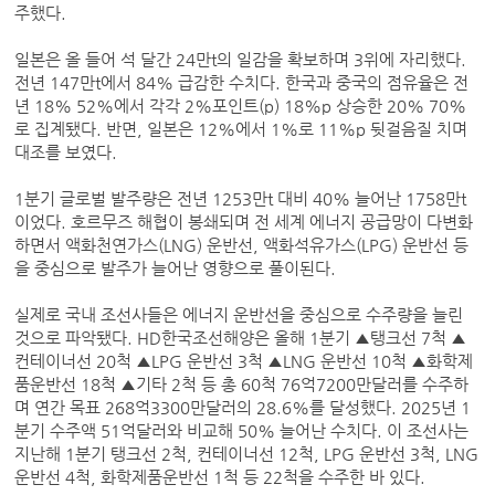
주했다.
일본은 올 들어 석 달간 24만t의 일감을 확보하며 3위에 자리했다.
전년 147만t에서 84% 급감한 수치다. 한국과 중국의 점유율은 전
년 18% 52%에서 각각 2%포인트(p) 18%p 상승한 20% 70%
로 집계됐다. 반면, 일본은 12%에서 1%로 11%p 뒷걸음질 치며
대조를 보였다.
1분기 글로벌 발주량은 전년 1253만t 대비 40% 늘어난 1758만t
이었다. 호르무즈 해협이 봉쇄되며 전 세계 에너지 공급망이 다변화
하면서 액화천연가스(LNG) 운반선, 액화석유가스(LPG) 운반선 등
을 중심으로 발주가 늘어난 영향으로 풀이된다.
실제로 국내 조선사들은 에너지 운반선을 중심으로 수주량을 늘린
것으로 파악됐다. HD한국조선해양은 올해 1분기 ▲탱크선 7척 ▲
컨테이너선 20척 ▲LPG 운반선 3척 ▲LNG 운반선 10척 ▲화학제
품운반선 18척 ▲기타 2척 등 총 60척 76억7200만달러를 수주하
며 연간 목표 268억3300만달러의 28.6%를 달성했다. 2025년 1
분기 수주액 51억달러와 비교해 50% 늘어난 수치다. 이 조선사는
지난해 1분기 탱크선 2척, 컨테이너선 12척, LPG 운반선 3척, LNG
운반선 4척, 화학제품운반선 1척 등 22척을 수주한 바 있다.