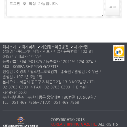
확인
회사소개
회사위치
개인정보취급방침
사이트맵
상호명 : (주)코리아쉬핑가제트 / 사업자등록번호 : 102-81-
04524 / 대표자 : 이우근
등록번호 : 서울 아01875 / 등록일자 : 2011년 12월 02일 /
제호 : KOREA SHIPPING GAZETTE
편집인 : 이경희 / 청소년보호책임자 : 송숙현 / 발행인 : 이우근 /
발행일 : 1971년 6월 1일
본사주소 : 서울시 종로구 자하문로2길 13-3 KSG빌딩 / TEL :
02-3703-6300~4 FAX : 02-3703-6390~1 E-mail :
ksg@ksg.co.kr
부산지부 주소 : 부산시 동구 중앙대로 180번길 13, 909호 /
TEL : 051-469-7866~7 FAX : 051-469-7868
COPYRIGHTⓒ 2015
KOREA SHIPPING GAZETTE.
ALL RIGHTS