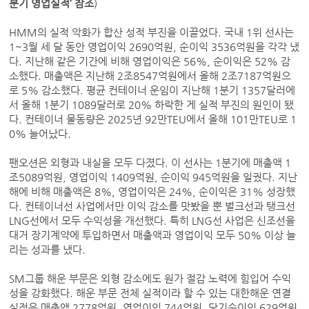
분기 영업실적’ 참조
)
HMM의 실적 악화가 합산 성적 부진을 이끌었다. 국내 1위 선사는
1~3월 세 달 동안 영업이익 2690억원, 순이익 3536억원을 각각 냈
다. 지난해 같은 기간에 비해 영업이익은 56%, 순이익은 52% 감
소했다. 매출액은 지난해 2조8547억원에서 올해 2조7187억원으
로 5% 감소했다. 평균 컨테이너 운임이 지난해 1분기 1357달러에
서 올해 1분기 1089달러로 20% 하락한 게 실적 부진의 원인이 됐
다. 컨테이너 물동량은 2025년 92만TEU에서 올해 101만TEU로 1
0% 늘어났다.
팬오션은 외형과 내실을 모두 다졌다. 이 선사는 1분기에 매출액 1
조5089억원, 영업이익 1409억원, 순이익 945억원을 일궜다. 지난
해에 비해 매출액은 8%, 영업이익은 24%, 순이익은 31% 성장했
다. 컨테이너선 사업에서만 이익 감소를 맛봤을 뿐 벌크선과 탱크선
LNG선에서 모두 수익성을 개선했다. 특히 LNG선 사업은 신조선을
대거 장기계약에 투입하면서 매출액과 영업이익 모두 50% 이상 늘
리는 성과를 냈다.
SM그룹 해운 부문은 외형 감소에도 원가 절감 노력에 힘입어 수익
성을 강화했다. 해운 부문 전체 실적이라 할 수 있는 대한해운 연결
실적은 매출액 2778억원, 영업이익 744억원, 당기순이익 629억원