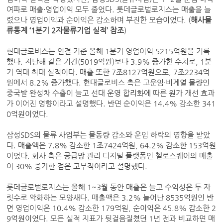
여파로 매출·영업이익 모두 줄었다. 롯데글로벌로지스는 매출을 늘
렸으나 영업이익과 순이익은 감소하며 부진한 모습이었다. (
해사물
류통계 ‘1분기 2자물류기업 실적’ 참조
)
현대글로비스는 연결 기준 올해 1분기 영업이익 5215억원을 기록
했다. 지난해 같은 기간(5019억원)보다 3.9% 증가한 수치로, 1분
기 역대 최대 실적이다. 매출 또한 7조8127억원으로, 7조2234억
원에서 8.2% 증가했다. 현대글로비스 측은 고운임·비계열 물량인
중국발 완성차 수출이 늘고 선대 운영 합리화에 따른 원가 개선 효과
가 이어진 영향이라고 설명했다. 반면 순이익은 14.4% 감소한 341
0억원이었다.
삼성SDS의 물류 사업부는 물동량 감소와 운임 하락의 영향을 받았
다. 매출액은 7.8% 감소한 1조7424억원, 64.2% 감소한 153억원
이었다. 회사 측은 공급망 관리 디지털 플랫폼인 첼로스퀘어의 매출
이 30% 증가한 점은 고무적이라고 설명했다.
롯데글로벌로지스는 올해 1~3월 동안 매출은 늘고 수익성은 두 자
릿수로 악화하는 모양새다. 매출액은 3.2% 늘어난 8535억원인 반
면 영업이익은 10.4% 감소한 179억원, 순이익은 45.8% 감소한 2
9억원이었다. 모든 실적 지표가 뒷걸음질쳤던 1년 전과 비교하면 매