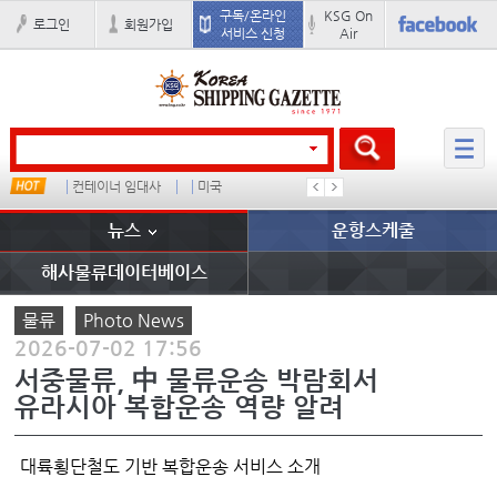
구독/온라인
KSG On
로그인
회원가입
서비스 신청
Air
컨테이너 임대사
미국
���ͤ
석도
뉴스
운항스케줄
해사물류데이터베이스
물류
Photo News
2026-07-02 17:56
서중물류, 中 물류운송 박람회서
유라시아 복합운송 역량 알려
대륙횡단철도 기반 복합운송 서비스 소개