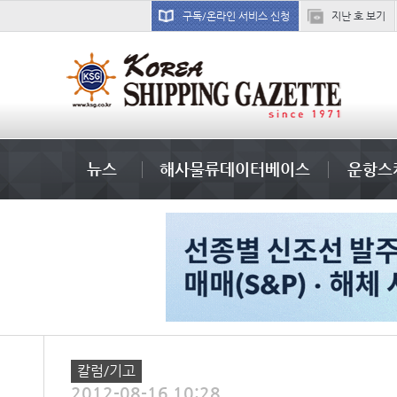
구독/온라인 서비스 신청
지난 호 보기
미중
냉동
컨테이너 임대사
뉴스
해사물류데이터베이스
운항스
칼럼/기고
2012-08-16 10:28