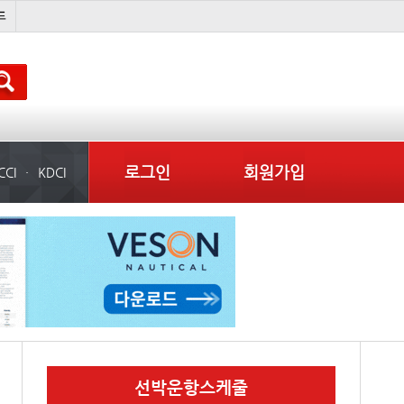
냉동
컨테이너 임대사
미국
로그인
회원가입
CCI
KDCI
선박운항스케줄