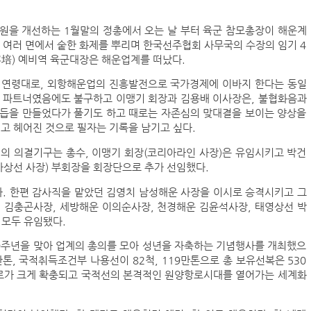
임원을 개선하는 1월말의 정총에서 오는 날 부터 육군 참모총장이 해운계
 여러 면에서 숱한 화제를 뿌리며 한국선주협회 사무국의 수장의 임기 4
容培) 예비역 육군대장은 해운업계를 떠났다.
슷한 연령대로, 외항해운업의 진흥발전으로 국가경제에 이바지 한다는 동일
닝 파트너였음에도 불구하고 이맹기 회장과 김용배 이사장은, 불협화음과
매듭을 만들었다가 풀기도 하고 때로는 자존심의 맞대결을 보이는 양상을
고 헤어진 것으로 필자는 기록을 남기고 싶다.
의 의결기구는 총수, 이맹기 회장(코리아라인 사장)은 유임시키고 박건
아상선 사장) 부회장을 회장단으로 추가 선임했다.
. 한편 감사직을 맡았던 김영치 남성해운 사장을 이시로 승격시키고 그
 김충곤사장, 세방해운 이의순사장, 천경해운 김윤석사장, 태영상선 박
 모두 유임됐다.
0주년을 맞아 업계의 총의를 모아 성년을 자축하는 기념행사를 개최했으
만톤, 국적취득조건부 나용선이 82척, 119만톤으로 총 보유선복은 530
 항로가 크게 확충되고 국적선의 본격적인 원양항로시대를 열어가는 세계화