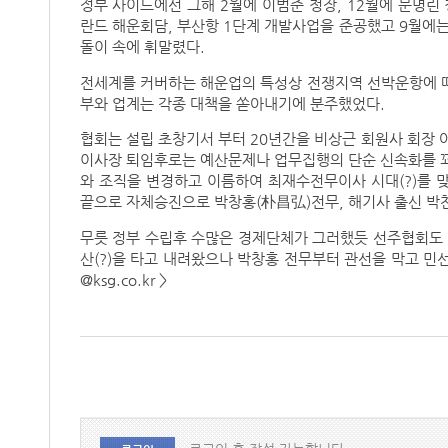
정부 사이드에선 그해 2월에 이범준 청장, 12월에 문명린 
란드 해운회담, 부산항 1단계 개발사업을 준공했고 9월에는
돌이 속에 휘말렸다.
전세계를 커버하는 해운업의 특성상 전쟁지역 선박운항에 따
부와 업계는 각종 대책을 쏟아내기에 분주했었다.
협회는 설립 초창기서 부터 20년간을 비상근 회원사 회장 
이사장 퇴임후로는 예산문제나 업무집행의 단순 신속화를 
와 조직을 변경하고 이름하여 최재수전무이사 시대(?)를
끝으로 자체승진으로 박창홍(朴昌弘)전무, 해기사 출신 박
무릇 정부 수립후 수많은 경제단체가 그러했듯 선주협회도
산(?)을 타고 내려왔으나 박창홍 전무부터 관선을 막고 민선(
@ksg.co.kr >