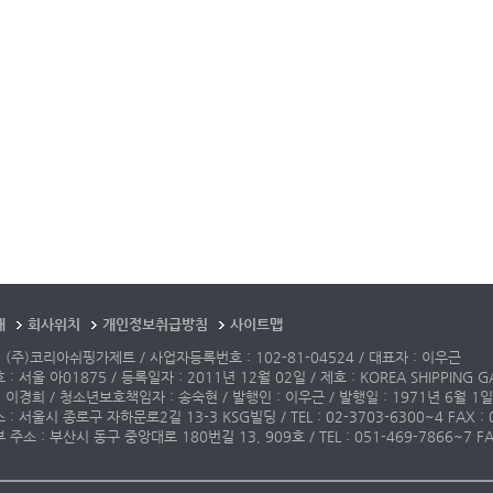
개
회사위치
개인정보취급방침
사이트맵
 (주)코리아쉬핑가제트 / 사업자등록번호 : 102-81-04524 / 대표자 : 이우근
: 서울 아01875 / 등록일자 : 2011년 12월 02일 / 제호 : KOREA SHIPPING G
 이경희 / 청소년보호책임자 : 송숙현 / 발행인 : 이우근 / 발행일 : 1971년 6월 1일
: 서울시 종로구 자하문로2길 13-3 KSG빌딩 / TEL : 02-3703-6300~4 FAX : 02-3
주소 : 부산시 동구 중앙대로 180번길 13, 909호 / TEL : 051-469-7866~7 FAX