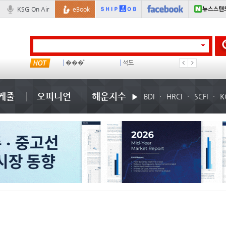
KSG On Air
eBook
미국
���ͤ
석도
미중
케줄
오피니언
해운지수
BDI
HRCI
SCFI
K