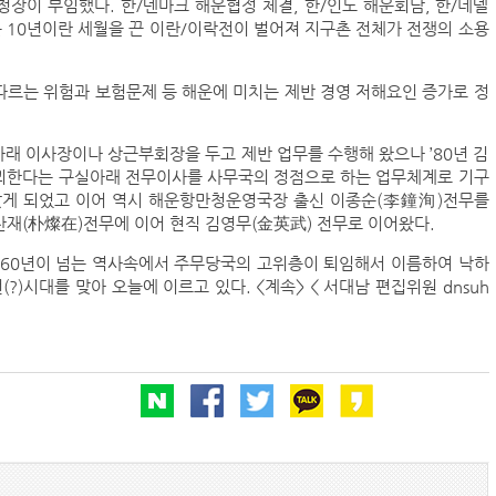
청장이 부임했다. 한/덴마크 해운협정 체결, 한/인도 해운회담, 한/네델
 10년이란 세월을 끈 이란/이락전이 벌어져 지구촌 전체가 전쟁의 소용
르는 위험과 보험문제 등 해운에 미치는 제반 경영 저해요인 증가로 정
BDI 2936포인트…벌크선 시장, 全 선형서 동반 
해수부, 부산해심원 심판관 개방형 직위 공모
아래 이사장이나 상근부회장을 두고 제반 업무를 수행해 왔으나 ’80년 김
꾀한다는 구실아래 전무이사를 사무국의 정점으로 하는 업무체계로 기구
인사/ 해양수산부
 맞게 되었고 이어 역시 해운항만청운영국장 출신 이종순(李鐘洵)전무를
찬재(朴燦在)전무에 이어 현직 김영무(金英武) 전무로 이어왔다.
 60년이 넘는 역사속에서 주무당국의 고위층이 퇴임해서 이름하여 낙하
페덱스, 광저우-시드니 직항 화물노선 개설
?)시대를 맞아 오늘에 이르고 있다. <계속> < 서대남 편집위원 dnsuh