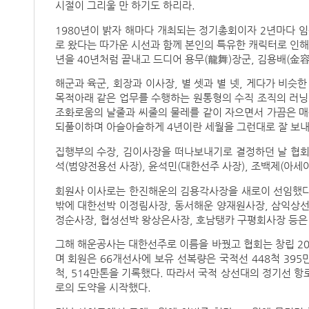
시절이 그리울 만 하기도 하리라.
1980년이 밝자 해마다 개최되는 정기총회이자 2년마다 
로 왔다는 따가운 시선과 함께 본인의 특유한 캐릭터로 인해
년을 40년처럼 끝내고 드디어 용무(龍舞)장군, 김용배(金
해군과 육군, 회장과 이사장, 별 셋과 별 넷, 게다가 비
목적아래 같은 업무를 수행하는 원통형의 수직 조직의 러
조화로움의 날줄과 씨줄의 물레를 같이 자으면서 가끔은 
되풀이하며 아슬아슬하게 4년이란 세월을 그런대로 잘 보내
집행부의 수장, 김이사장을 떠나보내기로 결정하던 날 협회
석(범양전용선 사장), 윤석민(대한선주 사장), 조백제(아세
회원사 이사로는 한진해운의 김용각사장을 새로이 선임했다
밖에 대한선박 이정림사장, 동서해운 양재원사장, 삼익상선
정순사장, 협성선박 왕상은사장, 호남탱카 구평회사장 등은
그해 해운공사는 대한선주로 이름을 바꿨고 협회는 창립 2
며 회원은 66개선사에 보유 선복량은 국적선 448척 395
척, 514만톤을 기록했다. 따라서 국적 상선대의 정기선
로의 도약을 시작했다.