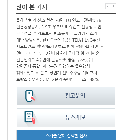
많이 본 기사
해수부 新청사 부산북항 재개발 부지에 짓는다…2030년 완공
올해 상반기 신조 컨선 70만TEU 인도…전년比 36% 감소
中-라오스 화물열차 상반기 수출입액 3.6조…전년比 34%↑
인천공항공사, 6.9조 우즈벡 타슈켄트 신공항 사업 참여
상승
한국선급, 싱가포르서 탄소규제·공급망위기 소개
BDI 2936
대만 양밍해운, 한화오션에 1.3만TEU급 LNG추진 컨선 6척 발주
해수부, 부산
CJ대한통운, 대구 도심서 자율주행 화물운송 시범 운행
시노트란스, 中-인도서안항로 참여…칭다오·샤먼 직항
덴마크 머스크, HD현대삼호서 초대형 암모니아운반선 인도받아
인사/ 해양수
中 시안-유럽 정기화물열차 상반기 운행실적 3000회 돌파
컨운임지수 4주만에 반등…美·중동 두자릿수↑
IPA, 지역 공공기관과 사회연대경제기업 청년 고용지원 본격 추진
항만공사 통합, 지방분권 역행하는 졸속행정
‘위험물 허위신고 급증’ 유실 컨박스 4년만에 1000개 넘어서
‘韓中 웃고 日 울고’ 상반기 선박수주량 희비교차
프랑스 CMA CGM, 2분기 순이익 1.1조…48%↑
페덱스, 광저
스케줄 많이 검색한 선사