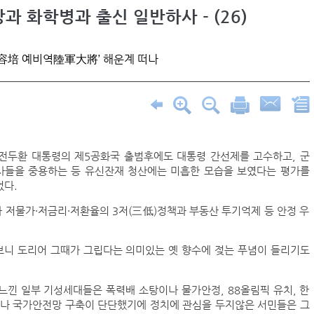
과 화학병과 출신 일반하사 - (26)
容培 예비역陸軍大將’ 해운계 떠나
 전두환 대통령의 제5공화국 출범후에도 대통령 간선제를 고수하고, 군
사들을 중용하는 등 유신잔재 청산에는 미흡한 모습을 보였다는 평가를
었다.
저물가·저금리·저환율의 3저(三低)정책과 부동산 투기억제 등 안정 우
 보니 도리어 그때가 그립다는 의미있는 옛 향수에 젖는 푸념이 들리기도
낀 일부 기성세대들은 폭력배 소탕이나 물가안정, 88올림픽 유치, 한
회나 국가안전망 구축이 단단했기에 정치에 관심을 두지않은 서민들은 그