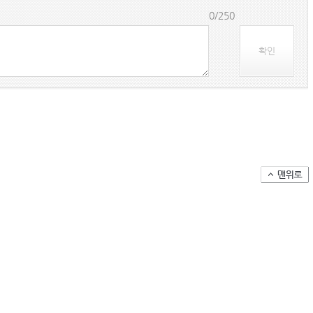
(주)맥스피드
0/250
확인
MUMBAI | India
아시아-유럽 수출 물동량 월간 추이(2024~2026
팬오션 VLCC 발주 현황
컨테이너 박스 유실사고 추이(2008~2025년)