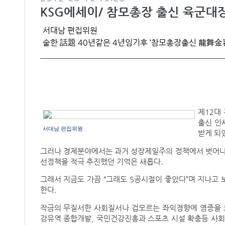
KSG에세이/ 참모총장 출신 육군대장
서대남 편집위원
숱한 話題 40년같은 4년임기후 ‘참모총장출신 龍舞金
제12대
출신 인
서대남 편집위원
받게 되
그러나 경제분야에서는 과거 성장제일주의 정책에서 벗어나 
선정책을 적극 추진했던 기억은 새롭다.
그래서 지금도 가끔 “그래도 5공시절이 좋았다”며 지나고
한다.
작금의 무질서한 사회질서나 겁모르는 좌익경향에 염증을 느
강유역 종합개발, 국민건강진흥과 스포츠 시설 확충등 사