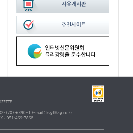
AZETTE
703-6390~1 E-mail : ksg@ksg.co.kr
 : 051-469-7868