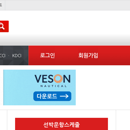
吏꾪씗��
국제선박투자운용
물동량
컨테이너 임대사
로그인
회원가입
CCI
KDCI
선박운항스케줄