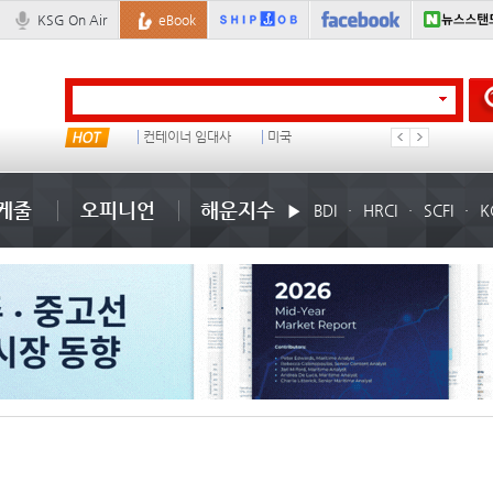
KSG On Air
eBook
물동량
컨테이너 임대사
미국
1
케줄
오피니언
해운지수
BDI
HRCI
SCFI
K