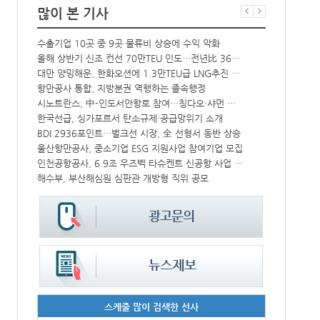
많이 본 기사
수출기업 10곳 중 9곳 물류비 상승에 수익 악화
인사/ 해양수
크, HD현대삼호서 초대형 암모니아운반선 인도받아
올해 상반기 신조 컨선 70만TEU 인도…전년比 36% 감소
대만 양밍해운, 한화오션에 1.3만TEU급 LNG추진 컨선 6척 발주
‘韓中 웃고 
中-라오스 화물열차 상반기 수출입액 3.6조…전년比 34%↑
항만공사 통합, 지방분권 역행하는 졸속행정
해수부 新청사 부산북항 재개발 부지에 짓는다…2030년 완공
시노트란스, 中-인도서안항로 참여…칭다오·샤먼 직항
IPA, 지역 공공기관과 사회연대경제기업 청년 고용지원 본격 추진
한국선급, 싱가포르서 탄소규제·공급망위기 소개
울산항만공사, 지역 사회복지시설 노후 냉방기기 교체 지원
BDI 2936포인트…벌크선 시장, 全 선형서 동반 상승
울산항만공사, 중소기업 ESG 지원사업 참여기업 모집
페덱스, 광저
CJ대한통운, 대구 도심서 자율주행 화물운송 시범 운행
인천공항공사, 6.9조 우즈벡 타슈켄트 신공항 사업 참여
해수부, 부산해심원 심판관 개방형 직위 공모
인사/ 해양수
스케줄 많이 검색한 선사