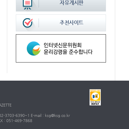
AZETTE
703-6390~1 E-mail : ksg@ksg.co.kr
 : 051-469-7868