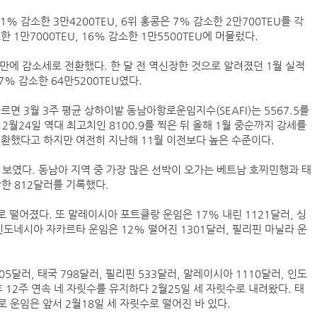
1% 감소한 3만4200TEU, 6위 홍콩은 7% 감소한 2만700TEU를 각
 1만7000TEU, 16% 감소한 1만5500TEU에 머물렀다.
인사/ 해양수산부
덴마크 머스
만에 감소세로 전환했다. 한 달 전 역신장한 것으로 알려졌던 1월 실적
‘韓中 웃고 日 울고’ 상반기 선박수주량 희비교차
7% 감소한 64만5200TEU였다.
면 3월 3주 평균 상하이발 동남아항로운임지수(SEAFI)는 5567.5를
는 12월24일 역대 최고치인 8100.9를 찍은 뒤 올해 1월 중순까지 강세를
환했다고 하지만 여전히 지난해 11월 이전보다 높은 수준이다.
페덱스, 광저우-시드니 직항 화물노선 개설
 보였다. 동남아 지역 중 가장 많은 선박이 오가는 베트남 호찌민행과 태
인사/ 해양수산부
락한 812달러를 기록했다.
 떨어졌다. 또 말레이시아 포트클랑 운임은 17% 내린 1121달러, 싱
인도네시아 자카르타 운임은 12% 떨어진 1301달러, 필리핀 마닐라 운
05달러, 태국 798달러, 필리핀 533달러, 말레이시아 1110달러, 인도
 12주 연속 네 자릿수를 유지하다 2월25일 세 자릿수로 내려왔다. 태
 운임은 앞서 2월18일 세 자릿수로 떨어진 바 있다.