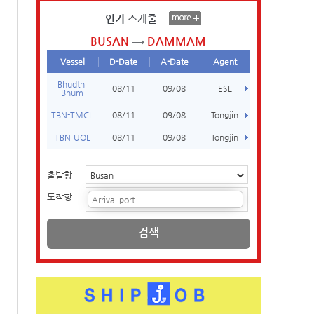
인기 스케줄
BUSAN
DAMMAM
Vessel
D-Date
A-Date
Agent
Bhudthi
08/11
09/08
ESL
Bhum
TBN-TMCL
08/11
09/08
Tongjin
TBN-UOL
08/11
09/08
Tongjin
출발항
도착항
검색