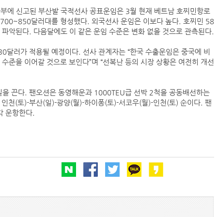
(주)맥스피드
산부에 신고된 부산발 국적선사 공표운임은 3월 현재 베트남 호찌민항로
 700~850달러대를 형성했다. 외국선사 운임은 이보다 높다. 호찌민 58
러로 파악된다. 다음달에도 이 같은 운임 수준은 변화 없을 것으로 관측된다.
NANSHA | China
130달러가 적용될 예정이다. 선사 관계자는 “한국 수출운임은 중국에 비
 수준을 이어갈 것으로 보인다”며 “선복난 등의 시장 상황은 여전히 개선
을 끈다. 팬오션은 동영해운과 1000TEU급 선박 2척을 공동배선하는
(토)-부산(일)-광양(월)-하이퐁(토)-서코우(월)-인천(토) 순이다. 팬
각 운항한다.
컨테이너 박스 유실사고 추이(2008~2025년)
국가별 상반기 선박 수주량 추이(2022~2026년)
국가별 월간 선박 수주량 추이(2026년 1~6월)
2026년 상반기 인도된 신조 컨테이너선 명단-1
2026년 상반기 인도된 신조 컨테이너선 명단-2