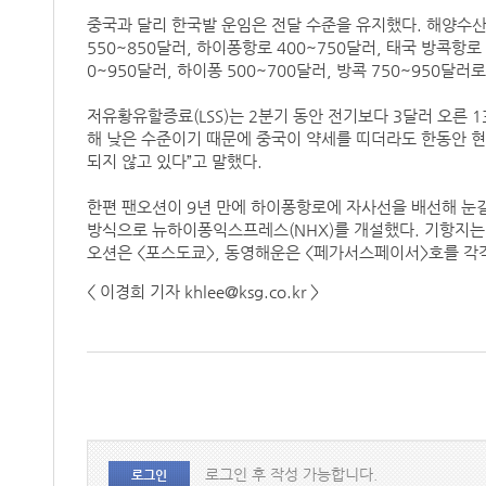
중국과 달리 한국발 운임은 전달 수준을 유지했다. 해양수
550~850달러, 하이퐁항로 400~750달러, 태국 방콕항로
0~950달러, 하이퐁 500~700달러, 방콕 750~950달
저유황유할증료(LSS)는 2분기 동안 전기보다 3달러 오른 
해 낮은 수준이기 때문에 중국이 약세를 띠더라도 한동안 현
되지 않고 있다”고 말했다.
한편 팬오션이 9년 만에 하이퐁항로에 자사선을 배선해 눈길
방식으로 뉴하이퐁익스프레스(NHX)를 개설했다. 기항지는 인천
오션은 <포스도쿄>, 동영해운은 <페가서스페이서>호를 각
< 이경희 기자 khlee@ksg.co.kr >
로그인 후 작성 가능합니다.
로그인