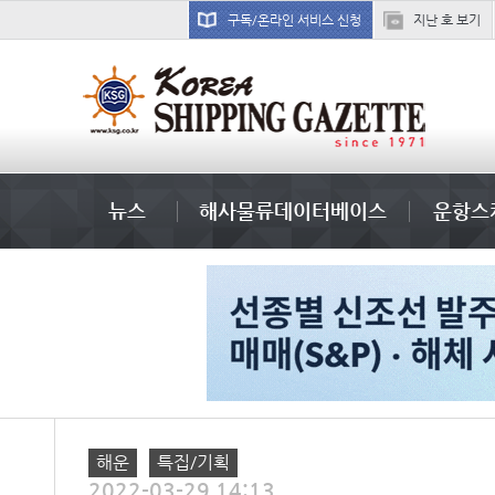
구독/온라인 서비스 신청
지난 호 보기
국제선박투자운용
뉴스
해사물류데이터베이스
운항스
해운
특집/기획
2022-03-29 14:13