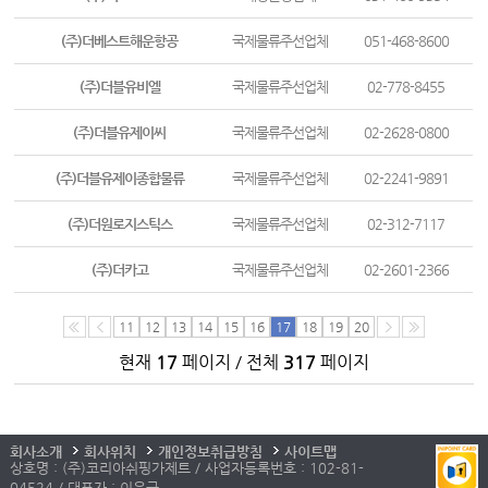
(주)더베스트해운항공
국제물류주선업체
051-468-8600
(주)더블유비엘
국제물류주선업체
02-778-8455
(주)더블유제이씨
국제물류주선업체
02-2628-0800
(주)더블유제이종합물류
국제물류주선업체
02-2241-9891
(주)더원로지스틱스
국제물류주선업체
02-312-7117
(주)더카고
국제물류주선업체
02-2601-2366
11
12
13
14
15
16
17
18
19
20
현재
17
페이지 / 전체
317
페이지
회사소개
회사위치
개인정보취급방침
사이트맵
상호명 : (주)코리아쉬핑가제트 / 사업자등록번호 : 102-81-
04524 / 대표자 : 이우근