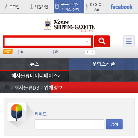
구독/온라인
KSG On
로그인
회원가입
서비스 신청
Air
�
배
경상이익
부산신항
뉴스
운항스케줄
해사물류데이터베이스
해사물류DB
업체정보
키워드
검색