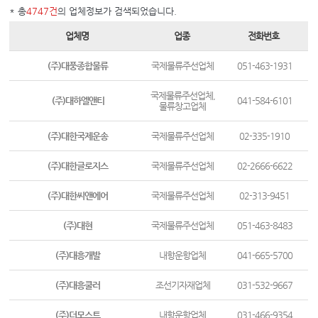
* 총
4747건
의 업체정보가 검색되었습니다.
업체명
업종
전화번호
(주)대풍종합물류
국제물류주선업체
051-463-1931
국제물류주선업체,
(주)대하엘앤티
041-584-6101
물류창고업체
(주)대한국제운송
국제물류주선업체
02-335-1910
(주)대한글로지스
국제물류주선업체
02-2666-6622
(주)대한씨앤에어
국제물류주선업체
02-313-9451
(주)대현
국제물류주선업체
051-463-8483
(주)대흥개발
내항운항업체
041-665-5700
(주)대흥쿨러
조선기자재업체
031-532-9667
(주)더모스트
내항운항업체
031-466-9354