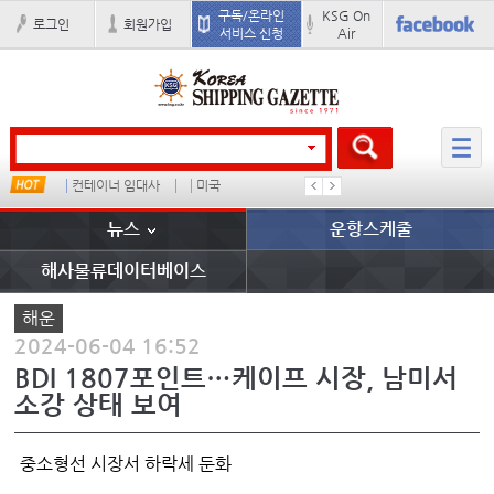
구독/온라인
KSG On
로그인
회원가입
서비스 신청
Air
컨테이너 임대사
미국
�
배
뉴스
운항스케줄
해사물류데이터베이스
해운
2024-06-04 16:52
BDI 1807포인트…케이프 시장, 남미서
소강 상태 보여
중소형선 시장서 하락세 둔화