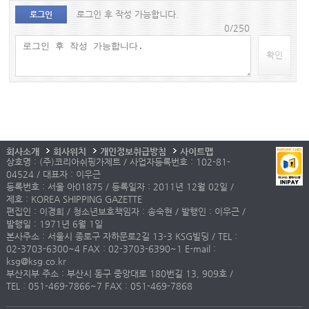
로그인 후 작성 가능합니다.
로그인
0/250
확인
회사소개
회사위치
개인정보취급방침
사이트맵
상호명 : (주)코리아쉬핑가제트 / 사업자등록번호 : 102-81-
04524 / 대표자 : 이우근
등록번호 : 서울 아01875 / 등록일자 : 2011년 12월 02일 /
제호 : KOREA SHIPPING GAZETTE
편집인 : 이경희 / 청소년보호책임자 : 송숙현 / 발행인 : 이우근 /
발행일 : 1971년 6월 1일
본사주소 : 서울시 종로구 자하문로2길 13-3 KSG빌딩 / TEL :
02-3703-6300~4 FAX : 02-3703-6390~1 E-mail :
ksg@ksg.co.kr
부산지부 주소 : 부산시 동구 중앙대로 180번길 13, 909호 /
TEL : 051-469-7866~7 FAX : 051-469-7868