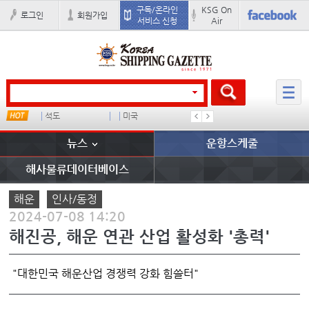
구독/온라인
KSG On
로그인
회원가입
서비스 신청
Air
석도
미국
컨테이너 임대사
미중
뉴스
운항스케줄
해사물류데이터베이스
해운
인사/동정
2024-07-08 14:20
해진공, 해운 연관 산업 활성화 '총력'
"대한민국 해운산업 경쟁력 강화 힘쓸터"