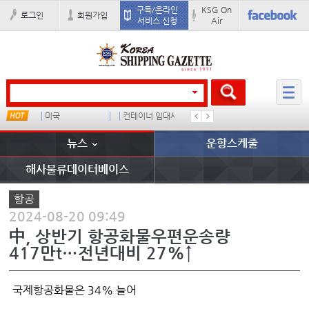
구독/온라인
KSG On
로그인
회원가입
서비스 신청
Air
미국
컨테이너 임대사
더블
�
뉴스
운항스케줄
해사물류데이터베이스
항공
2024-08-20 09:49
中, 상반기 항공화물우편운송량
417만t…전년대비 27%↑
국제항공화물은 34% 늘어