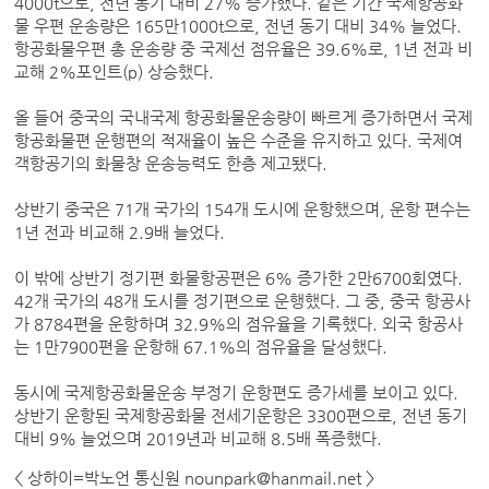
4000t으로, 전년 동기 대비 27% 증가했다. 같은 기간 국제항공화
물 우편 운송량은 165만1000t으로, 전년 동기 대비 34% 늘었다.
항공화물우편 총 운송량 중 국제선 점유율은 39.6%로, 1년 전과 비
교해 2%포인트(p) 상승했다.
올 들어 중국의 국내국제 항공화물운송량이 빠르게 증가하면서 국제
항공화물편 운행편의 적재율이 높은 수준을 유지하고 있다. 국제여
객항공기의 화물창 운송능력도 한층 제고됐다.
상반기 중국은 71개 국가의 154개 도시에 운항했으며, 운항 편수는
1년 전과 비교해 2.9배 늘었다.
이 밖에 상반기 정기편 화물항공편은 6% 증가한 2만6700회였다.
42개 국가의 48개 도시를 정기편으로 운행했다. 그 중, 중국 항공사
가 8784편을 운항하며 32.9%의 점유율을 기록했다. 외국 항공사
는 1만7900편을 운항해 67.1%의 점유율을 달성했다.
동시에 국제항공화물운송 부정기 운항편도 증가세를 보이고 있다.
상반기 운항된 국제항공화물 전세기운항은 3300편으로, 전년 동기
대비 9% 늘었으며 2019년과 비교해 8.5배 폭증했다.
< 상하이=박노언 통신원 nounpark@hanmail.net >